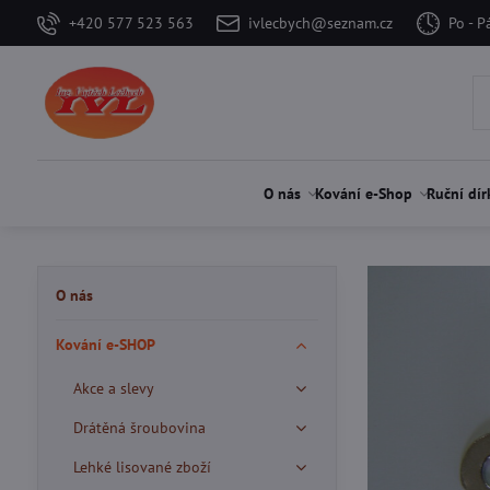
+420 577 523 563
ivlecbych@seznam.cz
Po - P
O nás
Kování e-Shop
Ruční dír
O nás
Kování e-SHOP
Akce a slevy
Drátěná šroubovina
Lehké lisované zboží