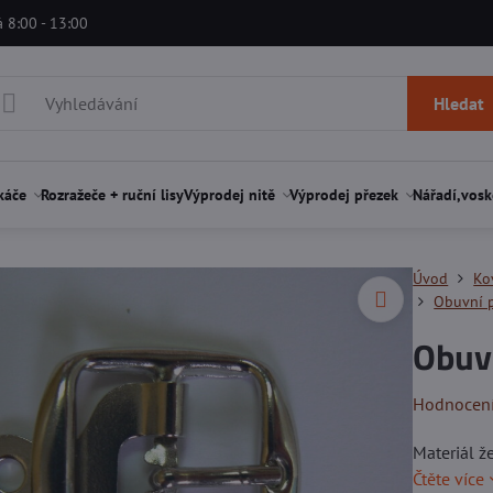
á 8:00 - 13:00
Hledat
káče
Rozražeče + ruční lisy
Výprodej nitě
Výprodej přezek
Nářadí,vosk
Úvod
Ko
Obuvní p
Obuvn
Hodnocen
Materiál ž
Čtěte více