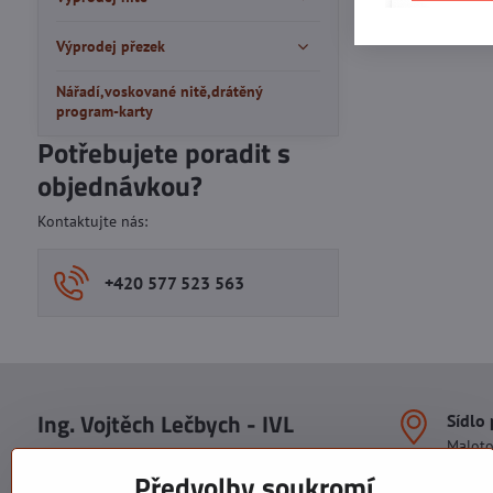
Výprodej přezek
Nářadí,voskované nitě,drátěný
program-karty
Potřebujete poradit s
objednávkou?
Kontaktujte nás:
+420 577 523 563
Ing. Vojtěch Lečbych - IVL
Sídlo
Malot
IČO: 60560908
Areál S
Předvolby soukromí
113. b
DIČ: CZ5602130809