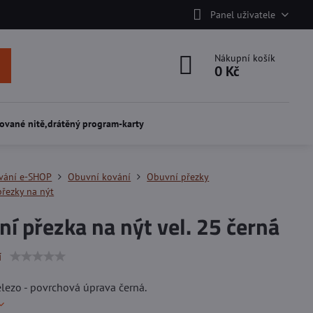
Panel uživatele
Nákupní košík
0 Kč
ované nitě,drátěný program-karty
vání e-SHOP
Obuvní kování
Obuvní přezky
řezky na nýt
í přezka na nýt vel. 25 černá
í
elezo - povrchová úprava černá.