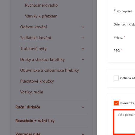
Rychlošněrovadlo
Vsuvky k přezkám
Oděvní kování
Sedlářské kování
Trubkové nýty
Druky a stiskací knoflíky
Obuvnické a čalounické hřebíky
Plachtové kroužky
Vozíky, rudle
Ruční dírkáče
Rozražeče + ruční lisy
Výprodej nitě