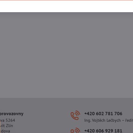
 provozovny
+420 602 781 706
ova 5264
Ing. Vojtěch Lečbych – ředi
vit Zlín
+420 606 929 181
udova