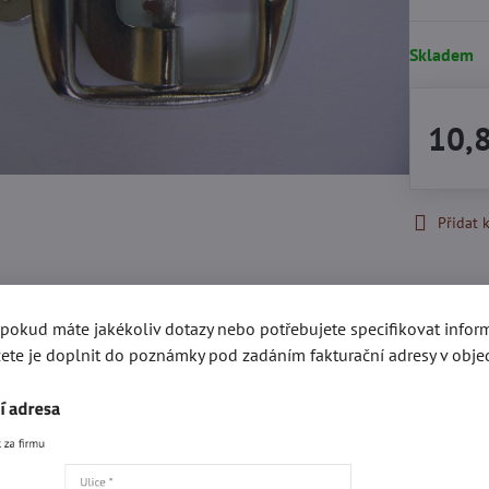
Skladem
10,
Přidat 
Popis
Recenze
0
, pokud máte jakékoliv dotazy nebo potřebujete specifikovat info
ete je doplnit do poznámky pod zadáním fakturační adresy v obje
gorie
Kování e-SHOP
Obuvní kování
Obuvní přezky