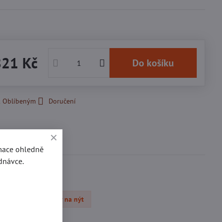
821 Kč
Do košíku
k Oblíbeným
Doručení
Diskuse
0
rmace ohledně
dnávce.
Obuvní přezky na nýt