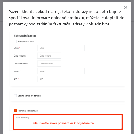
Přidat k Oblíbeným
Doručení
Vážení klienti, pokud máte jakékoliv dotazy nebo potřebujete
specifikovat informace ohledně produktů, můžete je doplnit do
poznámky pod zadáním fakturační adresy v objednávce.
Popis
Recenze
0
Diskuse
0
Facebook
Twitter
Bluesky
Pinterest
Reddit
LinkedIn
WhatsApp
E-
mail
Potřebujete poradit s objednávkou?
Kontaktujte nás:
+420 577 523 563