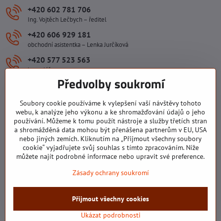
+420 602 781 706
Ing. Vojtěch Lečbych – ředitel
+420 606 929 181
obchodní asistentka – Lenka Jurčíková
+420 577 523 563
kancelář
Předvolby soukromí
ivlecbych​@seznam​.cz
Soubory cookie používáme k vylepšení vaší návštěvy tohoto
Důležité odkazy
webu, k analýze jeho výkonu a ke shromažďování údajů o jeho
používání. Můžeme k tomu použít nástroje a služby třetích stran
a shromážděná data mohou být přenášena partnerům v EU, USA
nebo jiných zemích. Kliknutím na „Přijmout všechny soubory
Všechny texty, obrázky a fotografie jsou majetkem společnosti Ing.
cookie“ vyjadřujete svůj souhlas s tímto zpracováním. Níže
Vojtěch Lečbych - IVL. Kopírovat obsah těchto stránek můžete jen se
můžete najít podrobné informace nebo upravit své preference.
souhlasem majitele společnosti Ing. Vojtěch Lečbych - IVL ©2008-
Zásady ochrany soukromí
2026
©
2026
Copyright
Přijmout všechny cookies
Předvolby soukromí
Zásady ochrany soukromí
Stav objednávky
Ukázat podrobnosti
Vytvořeno systémem:
ByznysWeb.cz