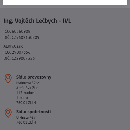
Ing. Vojtěch Lečbych - IVL
IČO: 60560908
DIČ: CZ5602130809
ALRIVA s.r.o.
IČO: 29007356
DIČ: CZ29007356
Sídlo provozovny
Malotova 5264
Areál Svit Zlín
113. budova
1. patro
760 01 ZLÍN
Sídlo společnosti
U Hřiště 457
760 01 ZLÍN