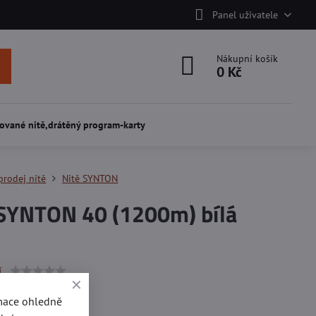
Panel uživatele
Nákupní košík
0 Kč
ované nitě,drátěný program-karty
prodej nitě
Nitě SYNTON
 SYNTON 40 (1200m) bílá
í
rmace ohledně