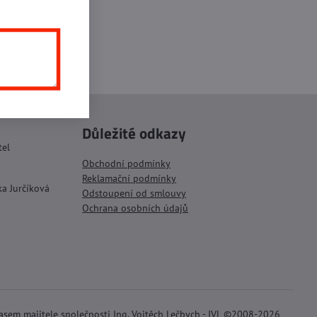
inkedIn
WhatsApp
E-
mail
Důležité odkazy
tel
Obchodní podmínky
Reklamační podmínky
ka Jurčíková
Odstoupení od smlouvy
Ochrana osobních údajů
lasem majitele společnosti Ing. Vojtěch Lečbych - IVL ©2008-2026