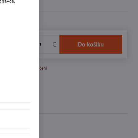
dnávce.
 Kč
Do košíku
k Oblíbeným
Doručení
Diskuse
0