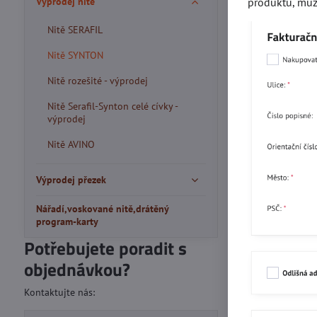
produktů, můž
Výprodej nitě
Nitě SERAFIL
Nitě SYNTON
Nitě rozešité - výprodej
Nitě Serafil-Synton celé cívky -
výprodej
Nitě AVINO
Výprodej přezek
Nářadí,voskované nitě,drátěný
program-karty
Potřebujete poradit s
objednávkou?
Kontaktujte nás: