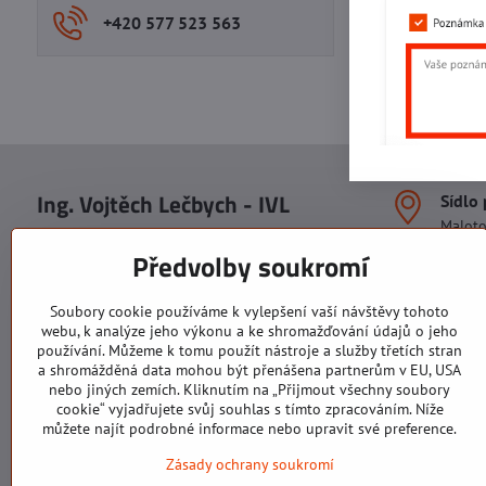
Více z kate
+420 577 523 563
Ing. Vojtěch Lečbych - IVL
Sídlo
Malot
IČO: 60560908
Areál S
Předvolby soukromí
113. b
DIČ: CZ5602130809
1. patr
ALRIVA s.r.o.
760 01
Soubory cookie používáme k vylepšení vaší návštěvy tohoto
IČO: 29007356
webu, k analýze jeho výkonu a ke shromažďování údajů o jeho
Sídlo 
DIČ: CZ29007356
používání. Můžeme k tomu použít nástroje a služby třetích stran
U Hřiš
a shromážděná data mohou být přenášena partnerům v EU, USA
760 01
nebo jiných zemích. Kliknutím na „Přijmout všechny soubory
cookie“ vyjadřujete svůj souhlas s tímto zpracováním. Níže
můžete najít podrobné informace nebo upravit své preference.
Zásady ochrany soukromí
Všechny texty, obrázky a fotografie jsou majetkem společnosti Ing.