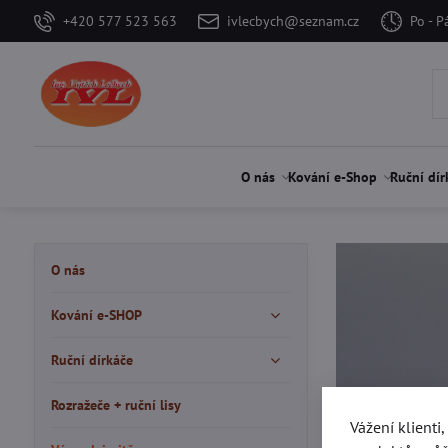
+420 577 523 563
ivlecbych@seznam.cz
Po - P
O nás
Kování e-Shop
Ruční dír
O nás
Kování e-SHOP
Ruční dírkáče
Rozražeče + ruční lisy
Vážení klienti