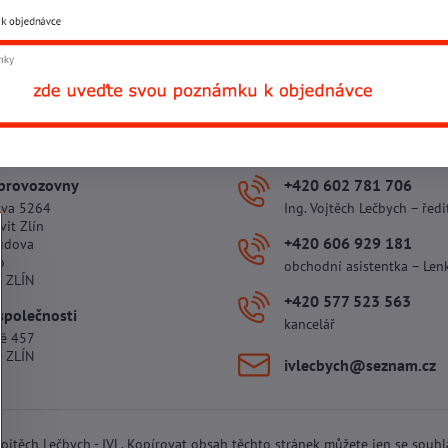
gorie
Výprodej nitě
Nitě SYNTON
Facebook
Twitter
Bluesky
Pinterest
Reddit
L
 provozovny
+420 602 781 706
ova 5264
Ing. Vojtěch Lečbych – ředi
vit Zlín
+420 606 929 181
udova
o
obchodní asistentka – Len
 ZLÍN
+420 577 523 563
společnosti
kancelář
tě 457
 ZLÍN
ivlecbych​@seznam​.cz
 Vojtěch Lečbych - IVL. Kopírovat obsah těchto stránek můžete jen se souh