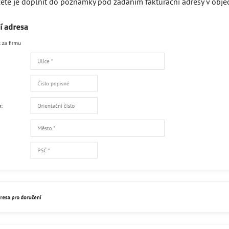
ete je doplnit do poznámky pod zadáním fakturační adresy v obje
Čtěte více
Skladem
129
Přidat 
Popis
Recenze
0