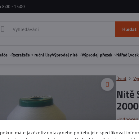
á 8:00 - 13:00
Hledat
káče
Rozražeče + ruční lisy
Výprodej nitě
Výprodej přezek
Nářadí,vosk
Úvod
Vý
Nitě
2000
Hodnocen
, pokud máte jakékoliv dotazy nebo potřebujete specifikovat info