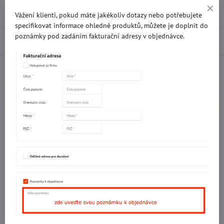
Přidat k Oblíbeným
Doručení
Vážení klienti, pokud máte jakékoliv dotazy nebo potřebujete
specifikovat informace ohledně produktů, můžete je doplnit do
poznámky pod zadáním fakturační adresy v objednávce.
Popis
Recenze
0
Diskuse
0
Facebook
Twitter
Bluesky
Pinterest
Reddit
LinkedIn
WhatsApp
E-
mail
Potřebujete poradit s objednávkou?
Kontaktujte nás:
+420 577 523 563