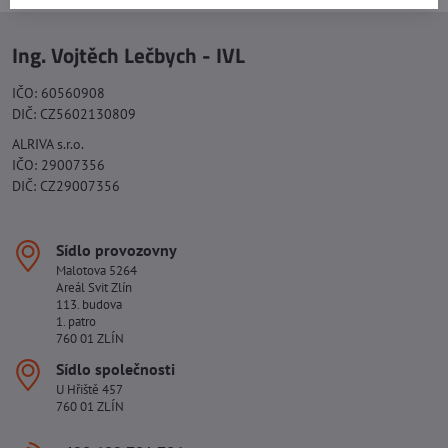
Ing. Vojtěch Lečbych - IVL
IČO: 60560908
DIČ: CZ5602130809
ALRIVA s.r.o.
IČO: 29007356
DIČ: CZ29007356
Sídlo provozovny
Malotova 5264
Areál Svit Zlín
113. budova
1. patro
760 01 ZLÍN
Sídlo společnosti
U Hřiště 457
760 01 ZLÍN