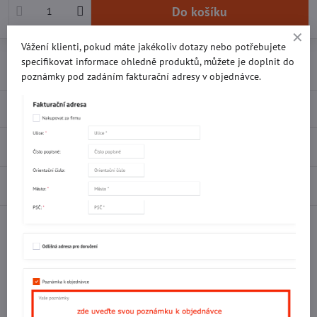
Do košíku
Vážení klienti, pokud máte jakékoliv dotazy nebo potřebujete
Přidat k Oblíbeným
Doručení
specifikovat informace ohledně produktů, můžete je doplnit do
poznámky pod zadáním fakturační adresy v objednávce.
Popis
Recenze
0
Diskuse
0
Facebook
Twitter
Bluesky
Pinterest
Reddit
LinkedIn
WhatsApp
E-
mail
Potřebujete poradit s objednávkou?
Kontaktujte nás: