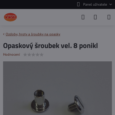
Panel uživatele
Ozdoby, hroty a šroubky na opasky
Opaskový šroubek vel. 8 ponikl
Hodnocení