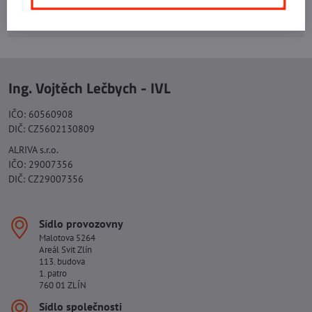
+420 577 523 563
Ing. Vojtěch Lečbych - IVL
IČO: 60560908
DIČ: CZ5602130809
ALRIVA s.r.o.
IČO: 29007356
DIČ: CZ29007356
Sídlo provozovny
Malotova 5264
Areál Svit Zlín
113. budova
1. patro
760 01 ZLÍN
Sídlo společnosti