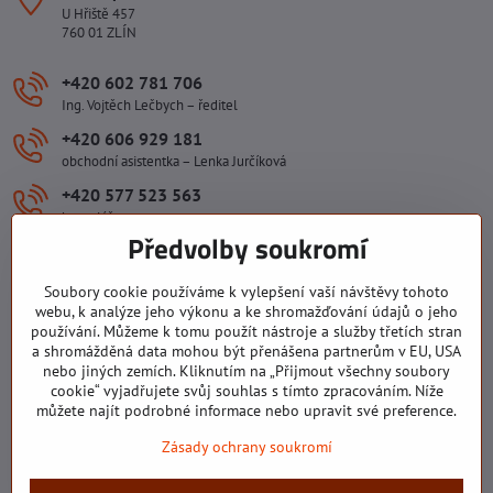
U Hřiště 457
760 01 ZLÍN
+420 602 781 706
Ing. Vojtěch Lečbych – ředitel
+420 606 929 181
obchodní asistentka – Lenka Jurčíková
+420 577 523 563
kancelář
Předvolby soukromí
ivlecbych​@seznam​.cz
Soubory cookie používáme k vylepšení vaší návštěvy tohoto
Důležité odkazy
webu, k analýze jeho výkonu a ke shromažďování údajů o jeho
používání. Můžeme k tomu použít nástroje a služby třetích stran
a shromážděná data mohou být přenášena partnerům v EU, USA
nebo jiných zemích. Kliknutím na „Přijmout všechny soubory
Všechny texty, obrázky a fotografie jsou majetkem společnosti Ing.
cookie“ vyjadřujete svůj souhlas s tímto zpracováním. Níže
Vojtěch Lečbych - IVL. Kopírovat obsah těchto stránek můžete jen se
můžete najít podrobné informace nebo upravit své preference.
souhlasem majitele společnosti Ing. Vojtěch Lečbych - IVL ©2008-
Zásady ochrany soukromí
2026