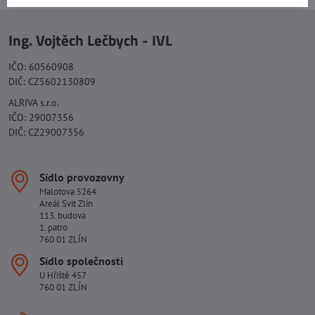
Ing. Vojtěch Lečbych - IVL
IČO: 60560908
DIČ: CZ5602130809
ALRIVA s.r.o.
IČO: 29007356
DIČ: CZ29007356
Sídlo provozovny
Malotova 5264
Areál Svit Zlín
113. budova
1. patro
760 01 ZLÍN
Sídlo společnosti
U Hřiště 457
760 01 ZLÍN