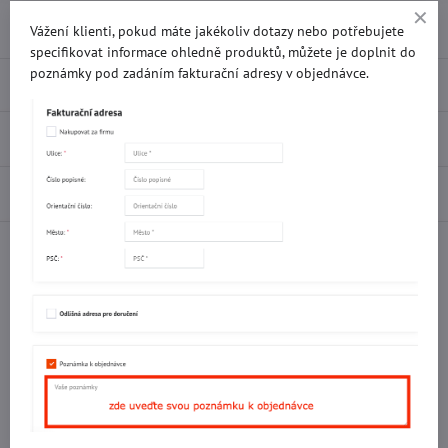
Přidat k Oblíbeným
Doručení
Vážení klienti, pokud máte jakékoliv dotazy nebo potřebujete
specifikovat informace ohledně produktů, můžete je doplnit do
poznámky pod zadáním fakturační adresy v objednávce.
Popis
Recenze
0
Diskuse
0
Facebook
Twitter
Bluesky
Pinterest
Reddit
LinkedIn
WhatsApp
E-
mail
Potřebujete poradit s objednávkou?
Kontaktujte nás:
+420 577 523 563