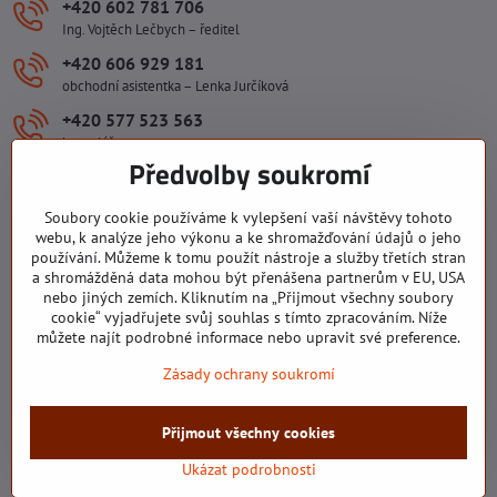
+420 602 781 706
Ing. Vojtěch Lečbych – ředitel
+420 606 929 181
obchodní asistentka – Lenka Jurčíková
+420 577 523 563
kancelář
Předvolby soukromí
ivlecbych​@seznam​.cz
Soubory cookie používáme k vylepšení vaší návštěvy tohoto
webu, k analýze jeho výkonu a ke shromažďování údajů o jeho
Důležité odkazy
používání. Můžeme k tomu použít nástroje a služby třetích stran
a shromážděná data mohou být přenášena partnerům v EU, USA
nebo jiných zemích. Kliknutím na „Přijmout všechny soubory
Všechny texty, obrázky a fotografie jsou majetkem společnosti Ing.
cookie“ vyjadřujete svůj souhlas s tímto zpracováním. Níže
Vojtěch Lečbych - IVL. Kopírovat obsah těchto stránek můžete jen se
můžete najít podrobné informace nebo upravit své preference.
souhlasem majitele společnosti Ing. Vojtěch Lečbych - IVL ©2008-
Zásady ochrany soukromí
2026
Přijmout všechny cookies
©
2026
Copyright
Předvolby soukromí
Zásady ochrany soukromí
Stav objednávky
Ukázat podrobnosti
Vytvořeno systémem:
ByznysWeb.cz