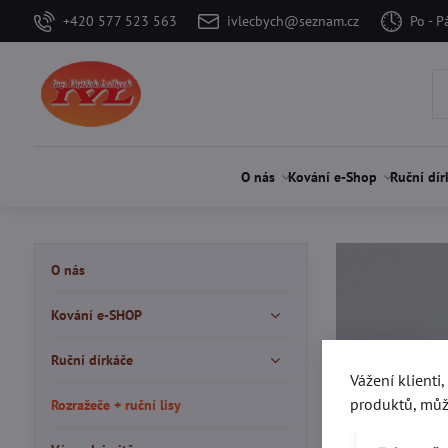
+420 577 523 563
ivlecbych@seznam.cz
Po - P
O nás
Kování e-Shop
Ruční dír
O nás
Kování e-SHOP
Ruční dírkáče
Vážení klienti
produktů, můž
Rozražeče + ruční lisy