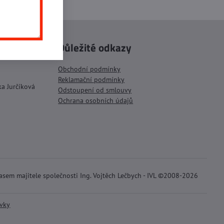
mail
Důležité odkazy
tel
Obchodní podmínky
Reklamační podmínky
ka Jurčíková
Odstoupení od smlouvy
Ochrana osobních údajů
lasem majitele společnosti Ing. Vojtěch Lečbych - IVL ©2008-2026
ávky