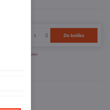
9 Kč
Do košíku
k Oblíbeným
Doručení
Diskuse
0
inkedIn
WhatsApp
E-