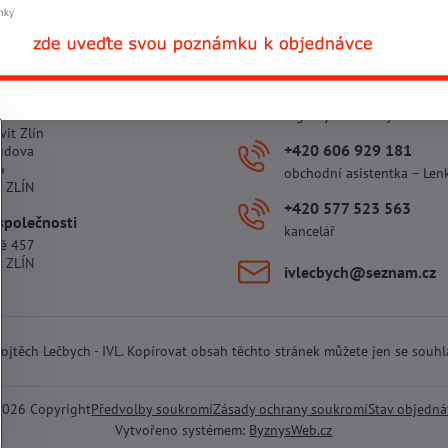
 provozovny
+420 602 781 706
ova 5264
Ing. Vojtěch Lečbych – ředi
vit Zlín
+420 606 929 181
udova
o
obchodní asistentka – Len
 ZLÍN
+420 577 523 563
společnosti
kancelář
tě 457
 ZLÍN
ivlecbych​@seznam​.cz
 Vojtěch Lečbych - IVL. Kopírovat obsah těchto stránek můžete jen se souh
2026
Copyright
Předvolby soukromí
Zásady ochrany soukromí
Stav objedn
Vytvořeno systémem:
ByznysWeb.cz