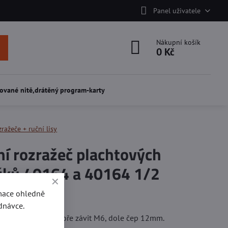
Panel uživatele
Nákupní košík
0 Kč
ované nitě,drátěný program-karty
ražeče + ruční lisy
ní rozražeč plachtových
žků 40164 a 40164 1/2
rmace ohledně
í
dnávce.
cel, provedení:nahoře závit M6, dole čep 12mm.