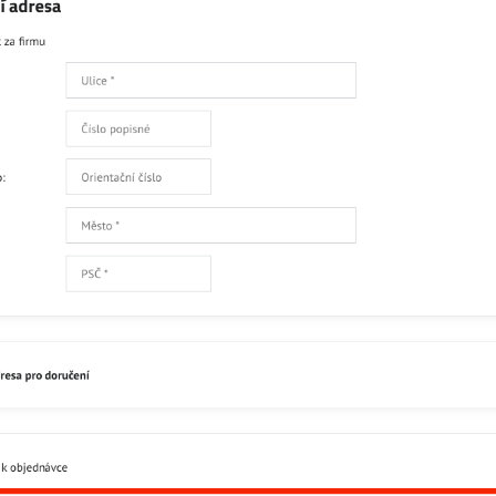
Čtěte více
Skladem
227
Přidat 
Popis
Recenze
0
Facebook
Twitter
Bluesky
Pinterest
Reddit
L