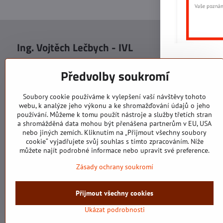
Ing. Vojtěch Lečbych - IVL
Sídlo
Malot
IČO: 60560908
Areál S
Předvolby soukromí
113. b
DIČ: CZ5602130809
1. patr
ALRIVA s.r.o.
760 01
Soubory cookie používáme k vylepšení vaší návštěvy tohoto
IČO: 29007356
webu, k analýze jeho výkonu a ke shromažďování údajů o jeho
Sídlo 
DIČ: CZ29007356
používání. Můžeme k tomu použít nástroje a služby třetích stran
U Hřiš
a shromážděná data mohou být přenášena partnerům v EU, USA
760 01
nebo jiných zemích. Kliknutím na „Přijmout všechny soubory
cookie“ vyjadřujete svůj souhlas s tímto zpracováním. Níže
můžete najít podrobné informace nebo upravit své preference.
Zásady ochrany soukromí
Všechny texty, obrázky a fotografie jsou majetkem společnosti Ing.
Přijmout všechny cookies
©
Ukázat podrobnosti