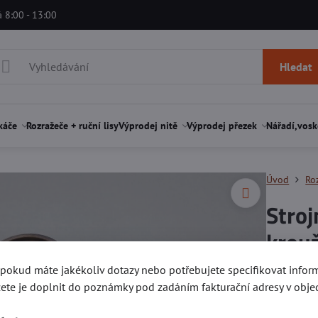
á 8:00 - 13:00
Hledat
káče
Rozražeče + ruční lisy
Výprodej nitě
Výprodej přezek
Nářadí,vosk
Úvod
Roz
Stroj
krou
, pokud máte jakékoliv dotazy nebo potřebujete specifikovat info
Hodnocen
ete je doplnit do poznámky pod zadáním fakturační adresy v obje
Materiál o