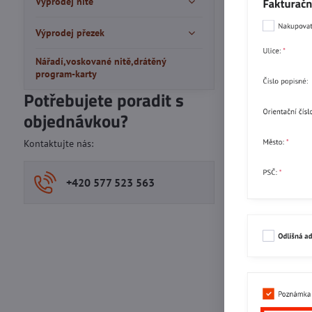
Výprodej nitě
Výprodej přezek
Nářadí,voskované nitě,drátěný
program-karty
Potřebujete poradit s
objednávkou?
Kontaktujte nás:
+420 577 523 563