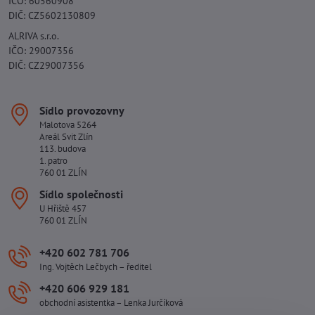
IČO: 60560908
DIČ: CZ5602130809
ALRIVA s.r.o.
IČO: 29007356
DIČ: CZ29007356
Sídlo provozovny
Malotova 5264
Areál Svit Zlín
113. budova
1. patro
760 01 ZLÍN
Sídlo společnosti
U Hřiště 457
760 01 ZLÍN
+420 602 781 706
Ing. Vojtěch Lečbych – ředitel
+420 606 929 181
obchodní asistentka – Lenka Jurčíková