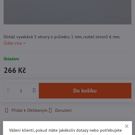
Dírkáč vysekává 3 otvory o průměru 1 mm, rozteč otvorů 6 mm.
Čtěte více
Skladem
266 Kč
Do košíku
Přidat k Oblíbeným
Doručení
Vážení klienti, pokud máte jakékoliv dotazy nebo potřebujete
Popis