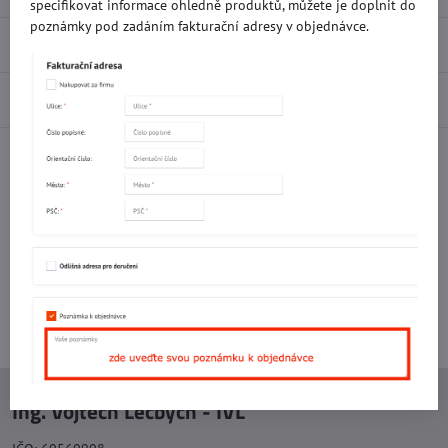
specifikovat informace ohledně produktů, můžete je doplnit do
poznámky pod zadáním fakturační adresy v objednávce.
Recenze
0
Diskuse
0
Facebook
Twitter
Bluesky
Pinterest
Reddit
LinkedIn
WhatsApp
E-
mail
Potřebujete poradit s objednávkou?
Kontaktujte nás:
+420 577 523 563
Ing. Vojtěch Lečbych - IVL