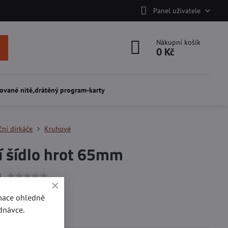
Panel uživatele
Nákupní košík
0 Kč
ované nitě,drátěný program-karty
ční dírkáče
Kruhové
í šídlo hrot 65mm
í
rmace ohledně
tu 65 mm.
dnávce.