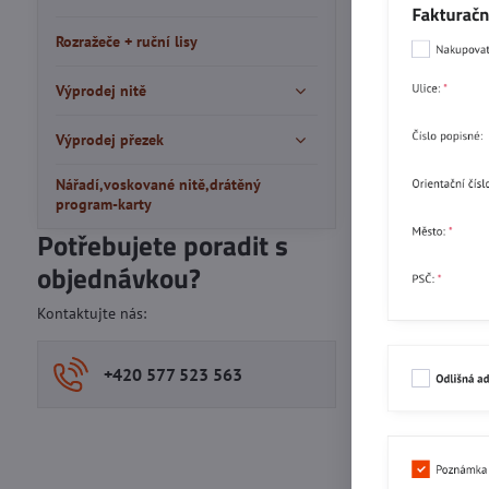
Rozražeče + ruční lisy
Výprodej nitě
Výprodej přezek
Nářadí,voskované nitě,drátěný
program-karty
Potřebujete poradit s
objednávkou?
Kontaktujte nás:
+420 577 523 563
Více z kate