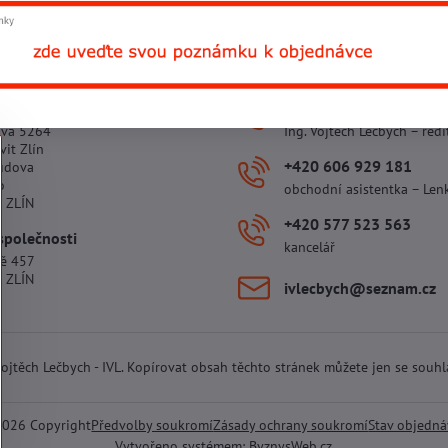
Facebook
Twitter
Bluesky
Pinterest
Reddit
L
 provozovny
+420 602 781 706
ova 5264
Ing. Vojtěch Lečbych – ředi
vit Zlín
+420 606 929 181
udova
o
obchodní asistentka – Len
 ZLÍN
+420 577 523 563
společnosti
kancelář
tě 457
 ZLÍN
ivlecbych​@seznam​.cz
 Vojtěch Lečbych - IVL. Kopírovat obsah těchto stránek můžete jen se souh
2026
Copyright
Předvolby soukromí
Zásady ochrany soukromí
Stav objedn
Vytvořeno systémem:
ByznysWeb.cz