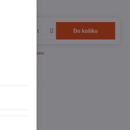
 Kč
Do košíku
k Oblíbeným
Doručení
Diskuse
0