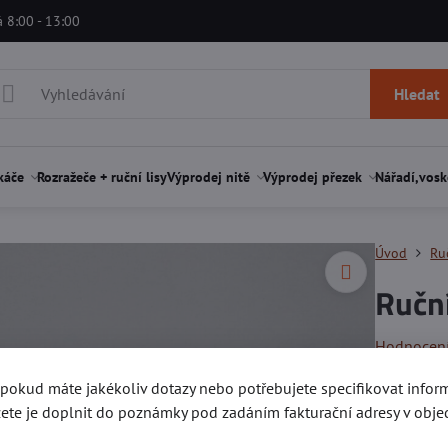
á 8:00 - 13:00
Hledat
káče
Rozražeče + ruční lisy
Výprodej nitě
Výprodej přezek
Nářadí,vosk
Úvod
Ru
Ručn
Hodnocen
, pokud máte jakékoliv dotazy nebo potřebujete specifikovat info
Délka hro
ete je doplnit do poznámky pod zadáním fakturační adresy v obje
Čtěte více