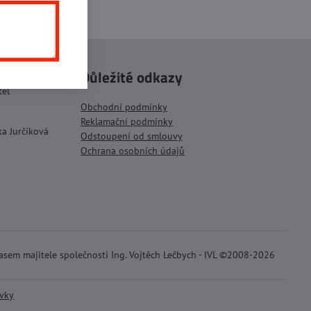
inkedIn
WhatsApp
E-
mail
Důležité odkazy
tel
Obchodní podmínky
Reklamační podmínky
ka Jurčíková
Odstoupení od smlouvy
Ochrana osobních údajů
lasem majitele společnosti Ing. Vojtěch Lečbych - IVL ©2008-2026
ávky