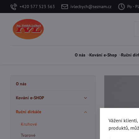
+420 577 523 563
ivlecbych@seznam.cz
Po - P
O nás
Kování e-Shop
Ruční dír
O nás
Kování e-SHOP
Ruční dírkáče
Vážení klienti
Kruhové
produktů, můž
Tvarové