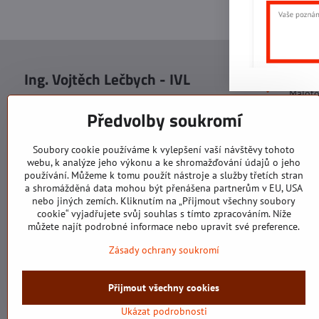
Ing. Vojtěch Lečbych - IVL
Sídlo
Malot
IČO: 60560908
Areál S
Předvolby soukromí
113. b
DIČ: CZ5602130809
1. patr
ALRIVA s.r.o.
760 01
Soubory cookie používáme k vylepšení vaší návštěvy tohoto
IČO: 29007356
webu, k analýze jeho výkonu a ke shromažďování údajů o jeho
Sídlo 
DIČ: CZ29007356
používání. Můžeme k tomu použít nástroje a služby třetích stran
U Hřiš
a shromážděná data mohou být přenášena partnerům v EU, USA
760 01
nebo jiných zemích. Kliknutím na „Přijmout všechny soubory
cookie“ vyjadřujete svůj souhlas s tímto zpracováním. Níže
můžete najít podrobné informace nebo upravit své preference.
Zásady ochrany soukromí
Všechny texty, obrázky a fotografie jsou majetkem společnosti Ing.
Přijmout všechny cookies
©
Ukázat podrobnosti