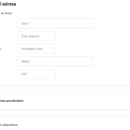
Skladem
110
Přidat 
Popis
Recenze
0
gorie
Ruční dírkáče
Kruhové