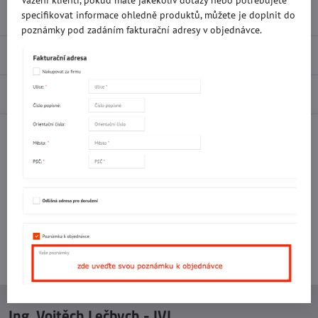
Vážení klienti, pokud máte jakékoliv dotazy nebo potřebujete
specifikovat informace ohledně produktů, můžete je doplnit do
Popis
poznámky pod zadáním fakturační adresy v objednávce.
Recenze
0
Diskuse
0
Facebook
Twitter
Bluesky
Pinterest
Reddit
LinkedIn
WhatsApp
E-
mail
Potřebujete poradit s objednávkou?
Kontaktujte nás:
+420 577 523 563
Ing. Vojtěch Lečbych - IVL