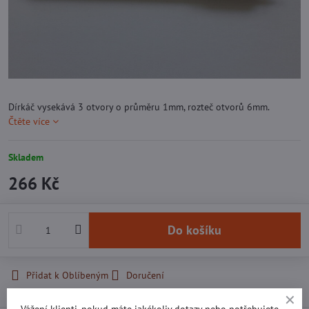
Dírkáč vysekává 3 otvory o průměru 1mm, rozteč otvorů 6mm.
Čtěte více
Skladem
266 Kč
Do košíku
Přidat k Oblíbeným
Doručení