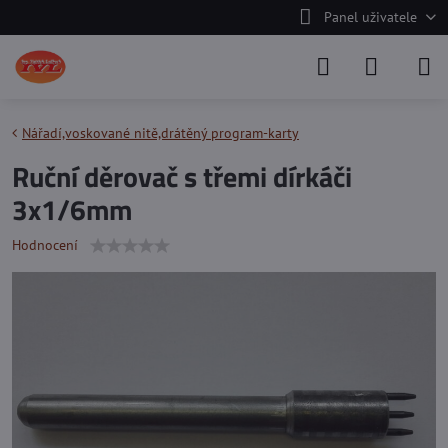
Panel uživatele
Nářadí,voskované nitě,drátěný program-karty
Ruční děrovač s třemi dírkáči
3x1/6mm
Hodnocení