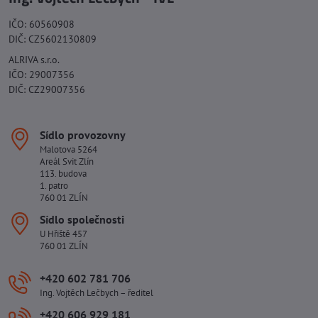
IČO: 60560908
DIČ: CZ5602130809
ALRIVA s.r.o.
IČO: 29007356
DIČ: CZ29007356
Sídlo provozovny
Malotova 5264
Areál Svit Zlín
113. budova
1. patro
760 01 ZLÍN
Sídlo společnosti
U Hřiště 457
760 01 ZLÍN
+420 602 781 706
Ing. Vojtěch Lečbych – ředitel
+420 606 929 181