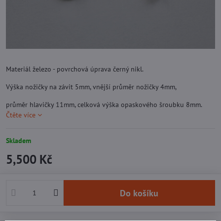
Materiál železo - povrchová úprava černý nikl.
Výška nožičky na závit 5mm, vnější průměr nožičky 4mm,
průměr hlavičky 11mm, celková výška opaskového šroubku 8mm.
Čtěte více
Skladem
5,500 Kč
Do košíku