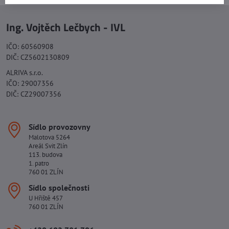
Ing. Vojtěch Lečbych - IVL
IČO: 60560908
DIČ: CZ5602130809
ALRIVA s.r.o.
IČO: 29007356
DIČ: CZ29007356
Sídlo provozovny
Malotova 5264
Areál Svit Zlín
113. budova
1. patro
760 01 ZLÍN
Sídlo společnosti
U Hřiště 457
760 01 ZLÍN