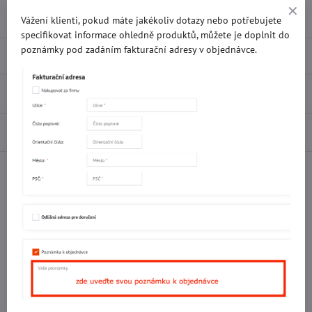
Přidat k Oblíbeným
Doručení
Vážení klienti, pokud máte jakékoliv dotazy nebo potřebujete
specifikovat informace ohledně produktů, můžete je doplnit do
poznámky pod zadáním fakturační adresy v objednávce.
Popis
Recenze
0
Diskuse
0
Facebook
Twitter
Bluesky
Pinterest
Reddit
LinkedIn
WhatsApp
E-
mail
Potřebujete poradit s objednávkou?
Kontaktujte nás:
+420 577 523 563