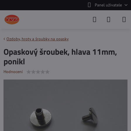
Panel uživatele
Ozdoby, hroty a šroubky na opasky
Opaskový šroubek, hlava 11mm,
ponikl
Hodnocení