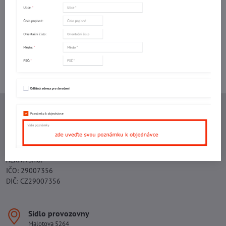
mail
Potřebujete poradit s objednávkou?
Kontaktujte nás:
+420 577 523 563
Ing. Vojtěch Lečbych - IVL
IČO: 60560908
DIČ: CZ5602130809
ALRIVA s.r.o.
IČO: 29007356
DIČ: CZ29007356
Sídlo provozovny
Malotova 5264