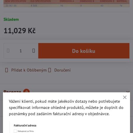
Skladem
11,029 Kč
Do košíku
Přidat k Oblíbeným
Doručení
Recenze
0
Vážení klienti, pokud máte jakékoliv dotazy nebo potřebujete
specifikovat informace ohledně produktů, můžete je doplnit do
Diskuse
0
poznámky pod zadáním fakturační adresy v objednávce.
Facebook
Twitter
Bluesky
Pinterest
Reddit
LinkedIn
WhatsApp
E-