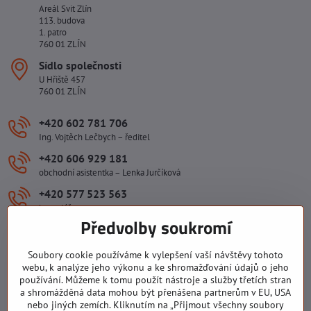
Areál Svit Zlín
113. budova
1. patro
760 01 ZLÍN
Sídlo společnosti
U Hřiště 457
760 01 ZLÍN
+420 602 781 706
Ing. Vojtěch Lečbych – ředitel
+420 606 929 181
obchodní asistentka – Lenka Jurčíková
+420 577 523 563
kancelář
Předvolby soukromí
ivlecbych​@seznam​.cz
Soubory cookie používáme k vylepšení vaší návštěvy tohoto
Důležité odkazy
webu, k analýze jeho výkonu a ke shromažďování údajů o jeho
používání. Můžeme k tomu použít nástroje a služby třetích stran
a shromážděná data mohou být přenášena partnerům v EU, USA
nebo jiných zemích. Kliknutím na „Přijmout všechny soubory