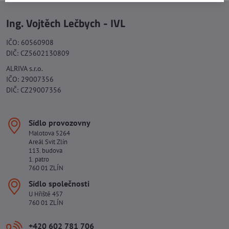
Ing. Vojtěch Lečbych - IVL
IČO: 60560908
DIČ: CZ5602130809
ALRIVA s.r.o.
IČO: 29007356
DIČ: CZ29007356
Sídlo provozovny
Malotova 5264
Areál Svit Zlín
113. budova
1. patro
760 01 ZLÍN
Sídlo společnosti
U Hřiště 457
760 01 ZLÍN
+420 602 781 706