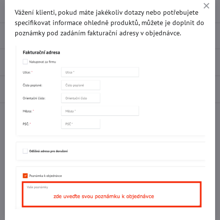
Přidat k Oblíbeným
Doručení
Vážení klienti, pokud máte jakékoliv dotazy nebo potřebujete
specifikovat informace ohledně produktů, můžete je doplnit do
poznámky pod zadáním fakturační adresy v objednávce.
Popis
Recenze
0
Diskuse
0
Facebook
Twitter
Bluesky
Pinterest
Reddit
LinkedIn
WhatsApp
E-
mail
Potřebujete poradit s objednávkou?
Kontaktujte nás:
+420 577 523 563