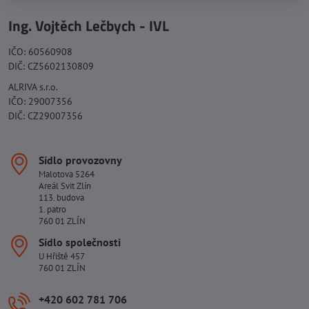
Ing. Vojtěch Lečbych - IVL
IČO: 60560908
DIČ: CZ5602130809
ALRIVA s.r.o.
IČO: 29007356
DIČ: CZ29007356
Sídlo provozovny
Malotova 5264
Areál Svit Zlín
113. budova
1. patro
760 01 ZLÍN
Sídlo společnosti
U Hřiště 457
760 01 ZLÍN
+420 602 781 706