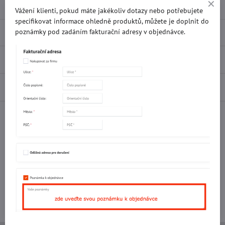
Vážení klienti, pokud máte jakékoliv dotazy nebo potřebujete
specifikovat informace ohledně produktů, můžete je doplnit do
Popis
poznámky pod zadáním fakturační adresy v objednávce.
Recenze
0
Diskuse
0
Facebook
Twitter
Bluesky
Pinterest
Reddit
LinkedIn
WhatsApp
E-
mail
Potřebujete poradit s objednávkou?
Kontaktujte nás:
+420 577 523 563