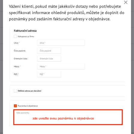
Vážení klienti, pokud máte jakékoliv dotazy nebo potřebujete
specifikovat informace ohledně produktů, můžete je doplnit do
Popis
poznámky pod zadáním fakturační adresy v objednávce.
Recenze
0
Diskuse
0
Facebook
Twitter
Bluesky
Pinterest
Reddit
LinkedIn
WhatsApp
E-
mail
Potřebujete poradit s objednávkou?
Kontaktujte nás:
+420 577 523 563