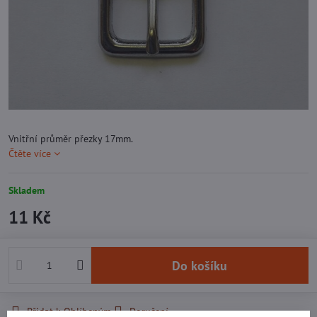
Vnitřní průměr přezky 17mm.
Čtěte více
Skladem
11 Kč
Do košíku
Přidat k Oblíbeným
Doručení