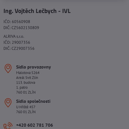
Ing. Vojtěch Lečbych - IVL
IČO: 60560908
DIČ: CZ5602130809
ALRIVA s.r.o.
IČO: 29007356
DIČ: CZ29007356
Sídlo provozovny
Malotova 5264
Areál Svit Zlín
113. budova
1. patro
760 01 ZLÍN
Sídlo společnosti
U Hřiště 457
760 01 ZLÍN
+420 602 781 706