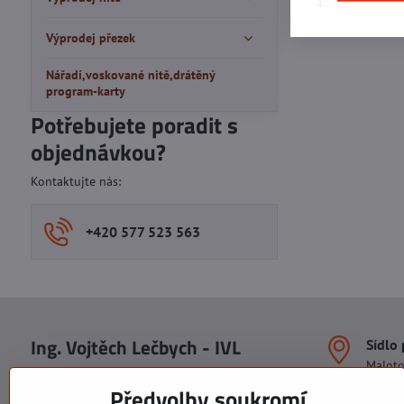
Výprodej přezek
Nářadí,voskované nitě,drátěný
program-karty
Potřebujete poradit s
objednávkou?
Kontaktujte nás:
+420 577 523 563
Ing. Vojtěch Lečbych - IVL
Sídlo
Malot
IČO: 60560908
Areál S
Předvolby soukromí
113. b
DIČ: CZ5602130809