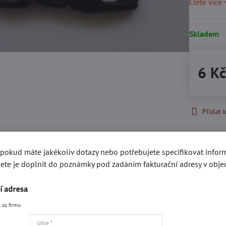
Čtěte více
Skladem
6 K
Přidat 
Popis
Recenze
, pokud máte jakékoliv dotazy nebo potřebujete specifikovat info
0
ete je doplnit do poznámky pod zadáním fakturační adresy v obje
gorie
Kování e-SHOP
Akce a slevy
Plastový program