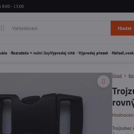
á 8:00 - 13:00
Hledat
káče
Rozražeče + ruční lisy
Výprodej nitě
Výprodej přezek
Nářadí,vosk
Úvod
Ko
Troj
rovn
Hodnocen
Trojzubec