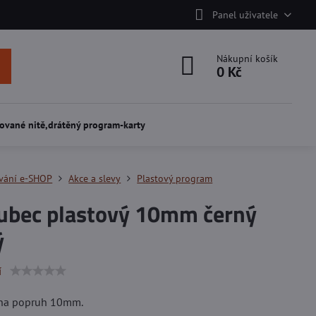
Panel uživatele
Nákupní košík
0 Kč
ované nitě,drátěný program-karty
vání e-SHOP
Akce a slevy
Plastový program
zubec plastový 10mm černý
ý
í
 na popruh 10mm.