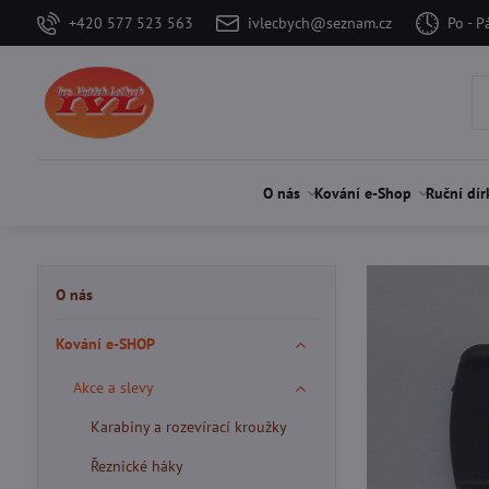
+420 577 523 563
ivlecbych@seznam.cz
Po - P
O nás
Kování e-Shop
Ruční dír
O nás
Kování e-SHOP
Akce a slevy
Karabiny a rozevírací kroužky
Řeznické háky