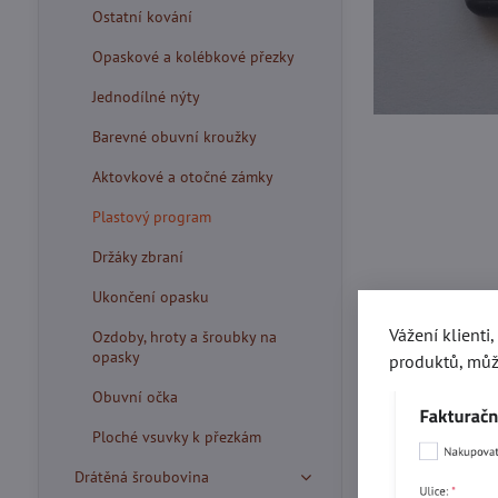
Ostatní kování
Opaskové a kolébkové přezky
Jednodílné nýty
Barevné obuvní kroužky
Aktovkové a otočné zámky
Plastový program
Držáky zbraní
Ukončení opasku
Vážení klienti
Ozdoby, hroty a šroubky na
opasky
produktů, můž
Obuvní očka
Ploché vsuvky k přezkám
Více z kate
Drátěná šroubovina