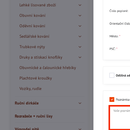
Lehké lisované zboží
Obuvní kování
Oděvní kování
Sedlářské kování
Trubkové nýty
Druky a stiskací knoflíky
Obuvnické a čalounické hřebíky
Plachtové kroužky
Vozíky, rudle
Ruční dírkáče
Rozražeče + ruční lisy
Výprodej nitě