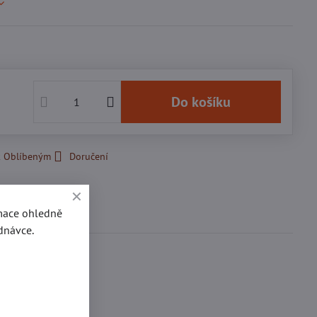
č
Do košíku
k Oblíbeným
Doručení
Diskuse
rmace ohledně
0
dnávce.