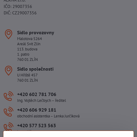
IČO: 29007356
DIČ: CZ29007356
Sídlo provozovny
Malotova 5264
Areál Svit Zlín
113. budova
1. patro
760 01 ZLÍN
Sídlo společnosti
U Hřiště 457
760 01 ZLÍN
+420 602 781 706
Ing. Vojtěch Lečbych – ředitel
+420 606 929 181
obchodní asistentka – Lenka Jurčíková
+420 577 523 563
kancelář