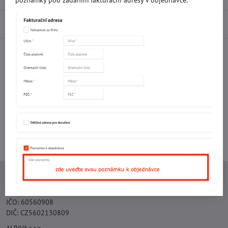
poznámky pod zadáním fakturační adresy v objednávce.
Diskuse
0
Facebook
Twitter
Bluesky
Pinterest
Reddit
LinkedIn
WhatsApp
E-
mail
Potřebujete poradit s objednávkou?
Kontaktujte nás:
+420 577 523 563
Ing. Vojtěch Lečbych - IVL
IČO: 60560908
DIČ: CZ5602130809
ALRIVA s.r.o.