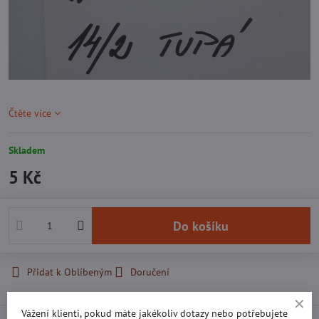
Čtěte více
Skladem
5 Kč
Do košíku
Přidat k Oblíbeným
Doručení
Vážení klienti, pokud máte jakékoliv dotazy nebo potřebujete