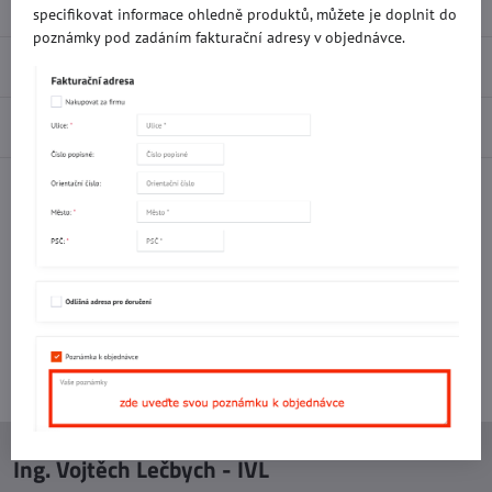
Popis
specifikovat informace ohledně produktů, můžete je doplnit do
poznámky pod zadáním fakturační adresy v objednávce.
Recenze
0
Diskuse
0
Facebook
Twitter
Bluesky
Pinterest
Reddit
LinkedIn
WhatsApp
E-
mail
Potřebujete poradit s objednávkou?
Kontaktujte nás:
+420 577 523 563
Ing. Vojtěch Lečbych - IVL