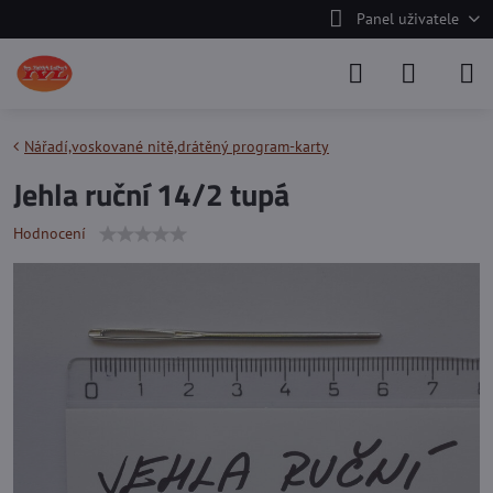
Panel uživatele
Nářadí,voskované nitě,drátěný program-karty
Jehla ruční 14/2 tupá
Hodnocení