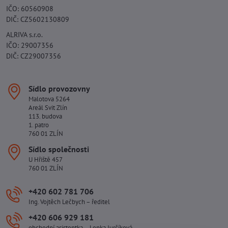
IČO: 60560908
DIČ: CZ5602130809
ALRIVA s.r.o.
IČO: 29007356
DIČ: CZ29007356
Sídlo provozovny
Malotova 5264
Areál Svit Zlín
113. budova
1. patro
760 01 ZLÍN
Sídlo společnosti
U Hřiště 457
760 01 ZLÍN
+420 602 781 706
Ing. Vojtěch Lečbych – ředitel
+420 606 929 181
obchodní asistentka – Lenka Jurčíková