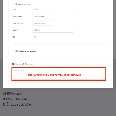
Facebook
Twitter
Bluesky
Pinterest
Reddit
LinkedIn
WhatsApp
E-
mail
Potřebujete poradit s objednávkou?
Kontaktujte nás:
+420 577 523 563
Ing. Vojtěch Lečbych - IVL
IČO: 60560908
DIČ: CZ5602130809
ALRIVA s.r.o.
IČO: 29007356
DIČ: CZ29007356