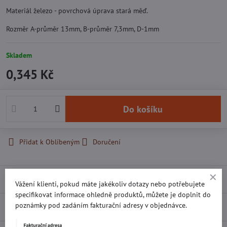
Materiál železo - povrchová úprava stará měď.
Rozměr A-průměr 13mm, B-průměr 7,3mm, D-1mm
Skladem
0,345 Kč
Do košíku
Přidat k Oblíbeným
Doručení
Recenze
0
Vážení klienti, pokud máte jakékoliv dotazy nebo potřebujete
specifikovat informace ohledně produktů, můžete je doplnit do
poznámky pod zadáním fakturační adresy v objednávce.
Diskuse
0