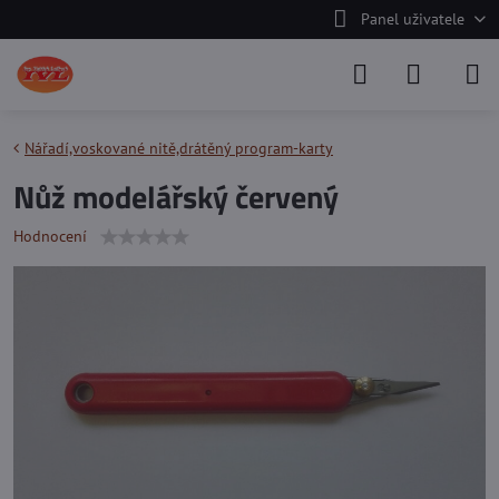
Panel uživatele
Nářadí,voskované nitě,drátěný program-karty
Nůž modelářský červený
Hodnocení