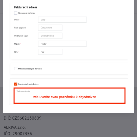
Diskuse
0
Facebook
Twitter
Bluesky
Pinterest
Reddit
LinkedIn
WhatsApp
E-
mail
Potřebujete poradit s objednávkou?
Kontaktujte nás:
+420 577 523 563
Ing. Vojtěch Lečbych - IVL
IČO: 60560908
DIČ: CZ5602130809
ALRIVA s.r.o.
IČO: 29007356