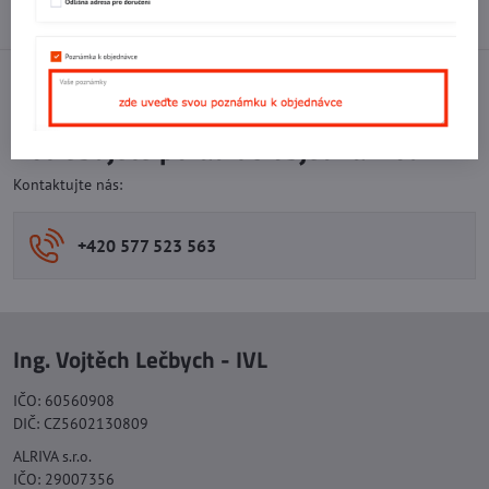
Diskuse
0
Facebook
Twitter
Bluesky
Pinterest
Reddit
LinkedIn
WhatsApp
E-
mail
Potřebujete poradit s objednávkou?
Kontaktujte nás:
+420 577 523 563
Ing. Vojtěch Lečbych - IVL
IČO: 60560908
DIČ: CZ5602130809
ALRIVA s.r.o.
IČO: 29007356