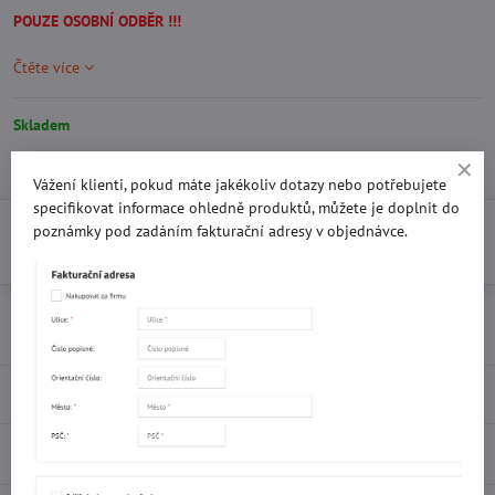
POUZE OSOBNÍ ODBĚR !!!
Čtěte více
Skladem
2947 Kč
Vážení klienti, pokud máte jakékoliv dotazy nebo potřebujete
specifikovat informace ohledně produktů, můžete je doplnit do
poznámky pod zadáním fakturační adresy v objednávce.
Do košíku
Přidat k Oblíbeným
Doručení
Popis
Recenze
0