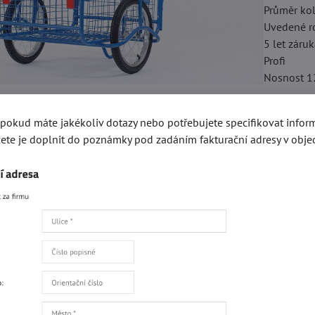
Průměr ko
Uvedené ro
5 let záru
Profi
Nosnost 1
, pokud máte jakékoliv dotazy nebo potřebujete specifikovat info
Parametry
ete je doplnit do poznámky pod zadáním fakturační adresy v obje
Hmotnost 
Šířka [mm
Délka [mm
Výška [mm
Nosnost k
Průměr ko
POUZE OSO
Čtěte více