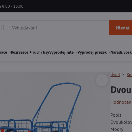
á 8:00 - 13:00
Hledat
káče
Rozražeče + ruční lisy
Výprodej nitě
Výprodej přezek
Nářadí,vosk
Úvod
Ko
Dvou
Hodnocen
Popis
Dvoukolov
Modrý