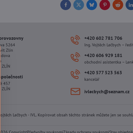
Facebook
Twitter
Bluesky
Pinterest
Reddit
L
 provozovny
+420 602 781 706
ova 5264
Ing. Vojtěch Lečbych – ředi
vit Zlín
+420 606 929 181
udova
o
obchodní asistentka – Len
 ZLÍN
+420 577 523 563
společnosti
kancelář
tě 457
 ZLÍN
ivlecbych​@seznam​.cz
 Vojtěch Lečbych - IVL. Kopírovat obsah těchto stránek můžete jen se souh
2026
Copyright
Předvolby soukromí
Zásady ochrany soukromí
Stav objedn