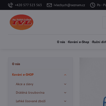
+420 577 523 563
ivlecbych@seznam.cz
Po - P
O nás
Kování e-Shop
Ruční dír
O nás
Kování e-SHOP
Akce a slevy
Drátěná šroubovina
Lehké lisované zboží