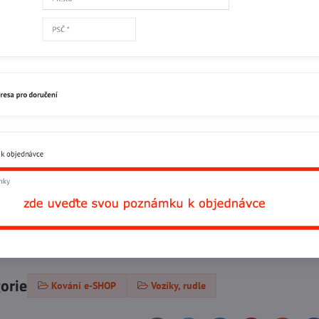
Skladem
335
Přidat 
Popis
Recenze
0
gorie
Kování e-SHOP
Vozíky, rudle