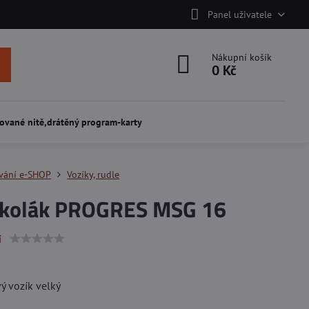
Panel uživatele
Nákupní košík
0 Kč
ované nitě,drátěný program-karty
vání e-SHOP
Vozíky, rudle
kolák PROGRES MSG 16
í
ý vozík velký