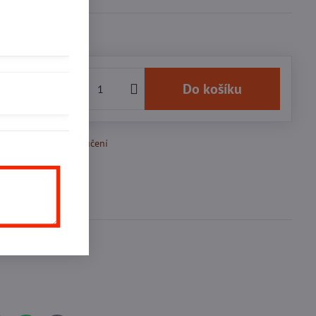
2 Kč
Do košíku
k Oblíbeným
Doručení
Diskuse
0