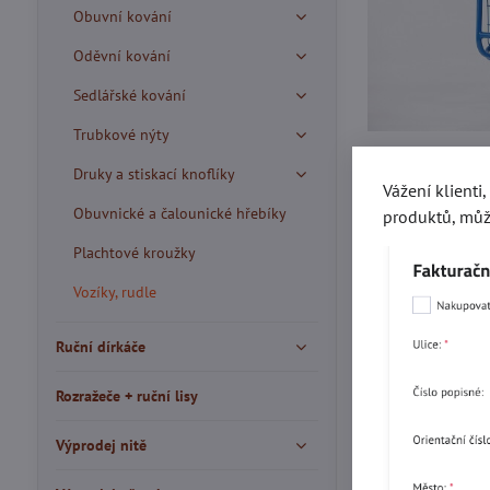
Obuvní kování
Oděvní kování
Sedlářské kování
Trubkové nýty
Druky a stiskací knoflíky
Vážení klienti
Obuvnické a čalounické hřebíky
produktů, můž
Plachtové kroužky
Vozíky, rudle
Ruční dírkáče
Rozražeče + ruční lisy
Výprodej nitě