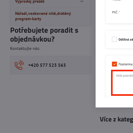
Výprodej přezek
Nářadí,voskované nitě,drátěný
program-karty
Potřebujete poradit s
objednávkou?
Kontaktujte nás:
+420 577 523 563
Více z kate