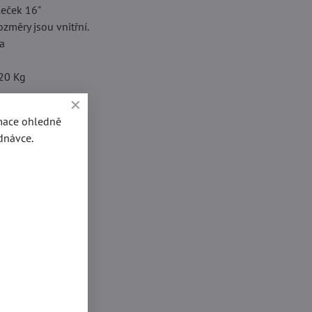
leček 16"
změry jsou vnitřní.
ka
20 Kg
rmace ohledně
dnávce.
10 kg
] 447
] 647
] 272
g 120
leček [mm] 406
BNÍ ODBĚR !!!