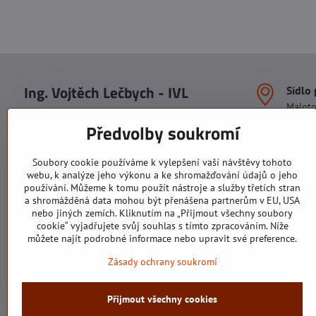
Ing. Vojtěch Lečbych - IVL
Sídlo
Malot
IČO: 60560908
Areál S
Předvolby soukromí
113. b
DIČ: CZ5602130809
1. patr
ALRIVA s.r.o.
760 01
Soubory cookie používáme k vylepšení vaší návštěvy tohoto
IČO: 29007356
webu, k analýze jeho výkonu a ke shromažďování údajů o jeho
Sídlo 
DIČ: CZ29007356
používání. Můžeme k tomu použít nástroje a služby třetích stran
U Hřiš
a shromážděná data mohou být přenášena partnerům v EU, USA
760 01
nebo jiných zemích. Kliknutím na „Přijmout všechny soubory
cookie“ vyjadřujete svůj souhlas s tímto zpracováním. Níže
můžete najít podrobné informace nebo upravit své preference.
Zásady ochrany soukromí
Všechny texty, obrázky a fotografie jsou majetkem společnosti Ing.
Přijmout všechny cookies
©