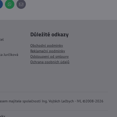
inkedIn
WhatsApp
E-
mail
Důležité odkazy
tel
Obchodní podmínky
Reklamační podmínky
ka Jurčíková
Odstoupení od smlouvy
Ochrana osobních údajů
lasem majitele společnosti Ing. Vojtěch Lečbych - IVL ©2008-2026
ávky