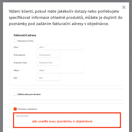
Přidat k Oblíbeným
Doručení
Vážení klienti, pokud máte jakékoliv dotazy nebo potřebujete
specifikovat informace ohledně produktů, můžete je doplnit do
poznámky pod zadáním fakturační adresy v objednávce.
Popis
Recenze
0
Diskuse
0
Facebook
Twitter
Bluesky
Pinterest
Reddit
LinkedIn
WhatsApp
E-
mail
Potřebujete poradit s objednávkou?
Kontaktujte nás:
+420 577 523 563