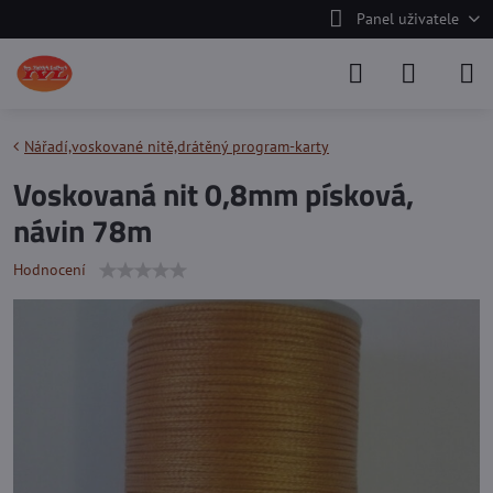
Panel uživatele
Nářadí,voskované nitě,drátěný program-karty
Voskovaná nit 0,8mm písková,
návin 78m
Hodnocení