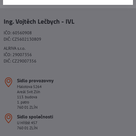
Ing. Vojtěch Lečbych - IVL
IČO: 60560908
DIČ: CZ5602130809
ALRIVA s.r.o.
IČO: 29007356
DIČ: CZ29007356
Sídlo provozovny
Malotova 5264
Areál Svit Zlín
113. budova
1. patro
760 01 ZLÍN
Sídlo společnosti
U Hřiště 457
760 01 ZLÍN