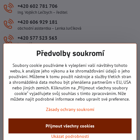
+420 602 781 706
Ing. Vojtěch Lečbych – ředitel
+420 606 929 181
obchodní asistentka – Lenka Jurčíková
+420 577 523 563
kancelář
Předvolby soukromí
ivlecbych​@seznam​.cz
Soubory cookie používáme k vylepšení vaší návštěvy tohoto
Důležité odkazy
webu, k analýze jeho výkonu a ke shromažďování údajů o jeho
používání. Můžeme k tomu použít nástroje a služby třetích stran
a shromážděná data mohou být přenášena partnerům v EU, USA
nebo jiných zemích. Kliknutím na „Přijmout všechny soubory
Všechny texty, obrázky a fotografie jsou majetkem společnosti Ing.
cookie“ vyjadřujete svůj souhlas s tímto zpracováním. Níže
Vojtěch Lečbych - IVL. Kopírovat obsah těchto stránek můžete jen se
můžete najít podrobné informace nebo upravit své preference.
souhlasem majitele společnosti Ing. Vojtěch Lečbych - IVL ©2008-
Zásady ochrany soukromí
2026
©
2026
Copyright
Přijmout všechny cookies
Předvolby soukromí
Zásady ochrany soukromí
Stav objednávky
Ukázat podrobnosti
Vytvořeno systémem:
ByznysWeb.cz