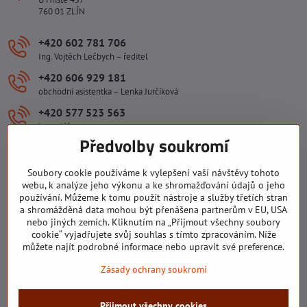
760 01 ZLÍN
+420 602 781 706
Ing. Vojtěch Lečbych – ředitel
+420 606 929 181
obchodní asistentka – Lenka Jurčíková
+420 577 523 563
kancelář
Předvolby soukromí
ivlecbych​@seznam​.cz
Soubory cookie používáme k vylepšení vaší návštěvy tohoto
webu, k analýze jeho výkonu a ke shromažďování údajů o jeho
Důležité odkazy
používání. Můžeme k tomu použít nástroje a služby třetích stran
a shromážděná data mohou být přenášena partnerům v EU, USA
nebo jiných zemích. Kliknutím na „Přijmout všechny soubory
Všechny texty, obrázky a fotografie jsou majetkem společnosti Ing.
cookie“ vyjadřujete svůj souhlas s tímto zpracováním. Níže
Vojtěch Lečbych - IVL. Kopírovat obsah těchto stránek můžete jen se
můžete najít podrobné informace nebo upravit své preference.
souhlasem majitele společnosti Ing. Vojtěch Lečbych - IVL ©2008-
Zásady ochrany soukromí
2026
Přijmout všechny cookies
©
2026
Copyright