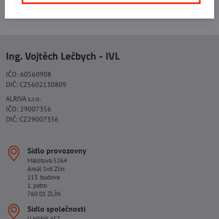
+420 577 523 563
Ing. Vojtěch Lečbych - IVL
IČO: 60560908
DIČ: CZ5602130809
ALRIVA s.r.o.
IČO: 29007356
DIČ: CZ29007356
Sídlo provozovny
Malotova 5264
Areál Svit Zlín
113. budova
1. patro
760 01 ZLÍN
Sídlo společnosti
U Hřiště 457