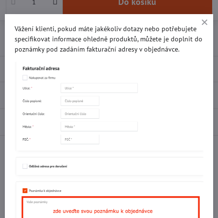
Do košíku
Vážení klienti, pokud máte jakékoliv dotazy nebo potřebujete
Přidat k Oblíbeným
Doručení
specifikovat informace ohledně produktů, můžete je doplnit do
poznámky pod zadáním fakturační adresy v objednávce.
Popis
Recenze
0
Diskuse
0
Facebook
Twitter
Bluesky
Pinterest
Reddit
LinkedIn
WhatsApp
E-
mail
Potřebujete poradit s objednávkou?
Kontaktujte nás: