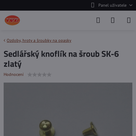
Panel uživatele
Ozdoby, hroty a šroubky na opasky
Sedlářský knoflík na šroub SK-6
zlatý
Hodnocení