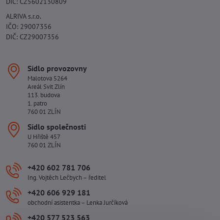
DIČ: CZ5602130809
ALRIVA s.r.o.
IČO: 29007356
DIČ: CZ29007356
Sídlo provozovny
Malotova 5264
Areál Svit Zlín
113. budova
1. patro
760 01 ZLÍN
Sídlo společnosti
U Hřiště 457
760 01 ZLÍN
+420 602 781 706
Ing. Vojtěch Lečbych – ředitel
+420 606 929 181
obchodní asistentka – Lenka Jurčíková
+420 577 523 563