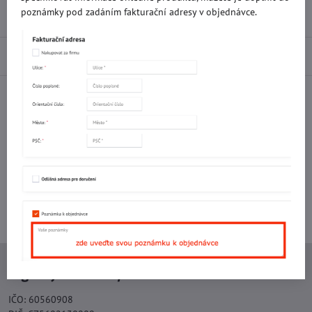
poznámky pod zadáním fakturační adresy v objednávce.
Recenze
0
Diskuse
0
Facebook
Twitter
Bluesky
Pinterest
Reddit
LinkedIn
WhatsApp
E-
mail
Potřebujete poradit s objednávkou?
Kontaktujte nás:
+420 577 523 563
Ing. Vojtěch Lečbych - IVL
IČO: 60560908