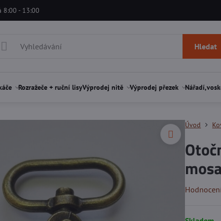
á 8:00 - 13:00
Hledat
káče
Rozražeče + ruční lisy
Výprodej nitě
Výprodej přezek
Nářadí,vosk
Úvod
Ko
Otoč
mosa
Hodnocen
Skladem