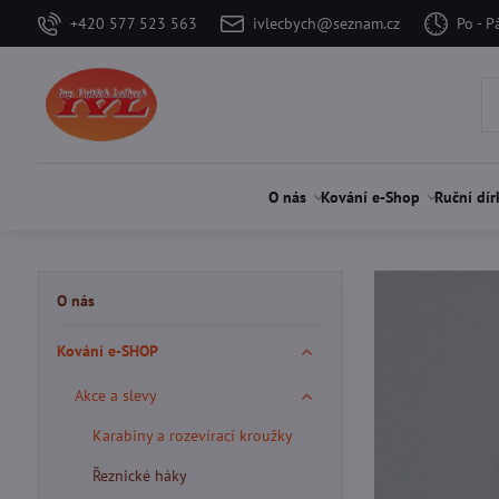
+420 577 523 563
ivlecbych@seznam.cz
Po - P
O nás
Kování e-Shop
Ruční dír
O nás
Kování e-SHOP
Akce a slevy
Karabiny a rozevírací kroužky
Řeznické háky