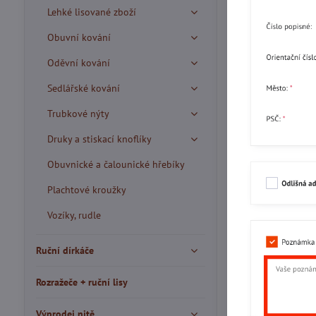
Lehké lisované zboží
Obuvní kování
Oděvní kování
Sedlářské kování
Trubkové nýty
Druky a stiskací knoflíky
Obuvnické a čalounické hřebíky
Plachtové kroužky
Vozíky, rudle
Ruční dírkáče
Rozražeče + ruční lisy
Výprodej nitě