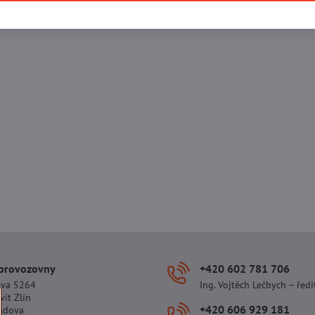
 provozovny
+420 602 781 706
ova 5264
Ing. Vojtěch Lečbych – ředi
vit Zlín
+420 606 929 181
udova