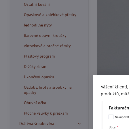
Ostatní kování
Opaskové a kolébkové přezky
Jednodílné nýty
Barevné obuvní kroužky
Aktovkové a otočné zámky
Plastový program
Držáky zbraní
Ukončení opasku
Vážení klienti
Ozdoby, hroty a šroubky na
opasky
produktů, můž
Obuvní očka
Ploché vsuvky k přezkám
Drátěná šroubovina