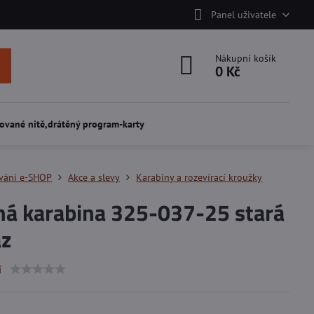
Panel uživatele
Nákupní košík
0 Kč
ované nitě,drátěný program-karty
vání e-SHOP
Akce a slevy
Karabiny a rozevírací kroužky
ná karabina 325-037-25 stará
z
í