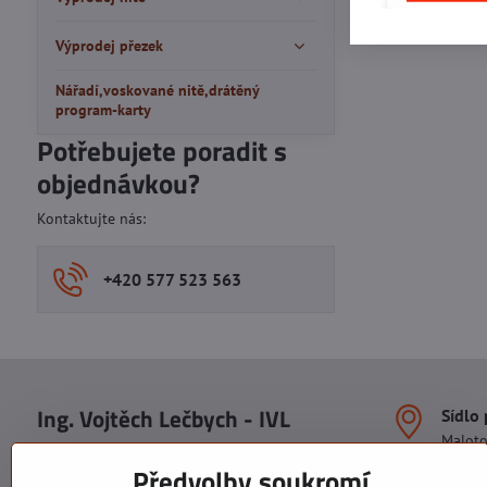
Výprodej přezek
Nářadí,voskované nitě,drátěný
program-karty
Potřebujete poradit s
objednávkou?
Kontaktujte nás:
+420 577 523 563
Ing. Vojtěch Lečbych - IVL
Sídlo
Malot
IČO: 60560908
Areál S
Předvolby soukromí
113. b
DIČ: CZ5602130809