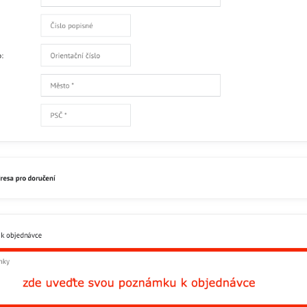
Zatím bez hodnocení. Bu
Přidat recenzi
Facebook
Twitter
Bluesky
Pinterest
Reddit
L