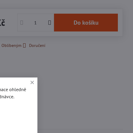
Kč
Do košíku
k Oblíbeným
Doručení
rmace ohledně
dnávce.
se
0