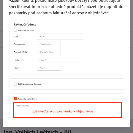
Vážení klienti, pokud máte jakékoliv dotazy nebo potřebujete
Přidat k Oblíbeným
Doručení
specifikovat informace ohledně produktů, můžete je doplnit do
poznámky pod zadáním fakturační adresy v objednávce.
Recenze
0
Diskuse
0
Facebook
Twitter
Bluesky
Pinterest
Reddit
LinkedIn
WhatsApp
E-
mail
Potřebujete poradit s objednávkou?
Kontaktujte nás:
+420 577 523 563
Ing. Vojtěch Lečbych - IVL