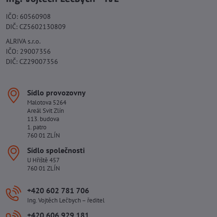
IČO: 60560908
DIČ: CZ5602130809
ALRIVA s.r.o.
IČO: 29007356
DIČ: CZ29007356
Sídlo provozovny
Malotova 5264
Areál Svit Zlín
113. budova
1. patro
760 01 ZLÍN
Sídlo společnosti
U Hřiště 457
760 01 ZLÍN
+420 602 781 706
Ing. Vojtěch Lečbych – ředitel
+420 606 929 181