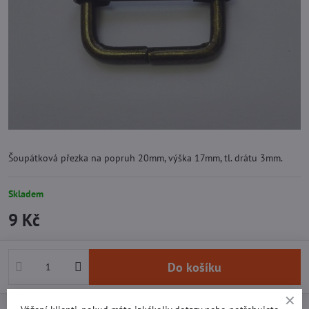
Šoupátková přezka na popruh 20mm, výška 17mm, tl. drátu 3mm.
Skladem
9 Kč
Do košíku