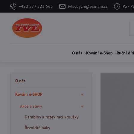
+420 577 523 563
ivlecbych@seznam.cz
Po - P
O nás
Kování e-Shop
Ruční dír
O nás
Kování e-SHOP
Akce a slevy
Karabiny a rozevírací kroužky
Řeznické háky