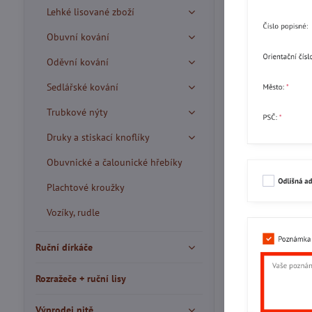
Lehké lisované zboží
Obuvní kování
Oděvní kování
Sedlářské kování
Trubkové nýty
Druky a stiskací knoflíky
Obuvnické a čalounické hřebíky
Plachtové kroužky
Vozíky, rudle
Ruční dírkáče
Rozražeče + ruční lisy
Výprodej nitě