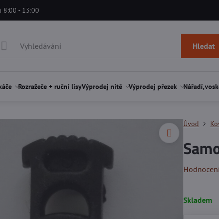
á 8:00 - 13:00
Hledat
káče
Rozražeče + ruční lisy
Výprodej nitě
Výprodej přezek
Nářadí,vosk
Úvod
Ko
Samo
Hodnocen
Skladem