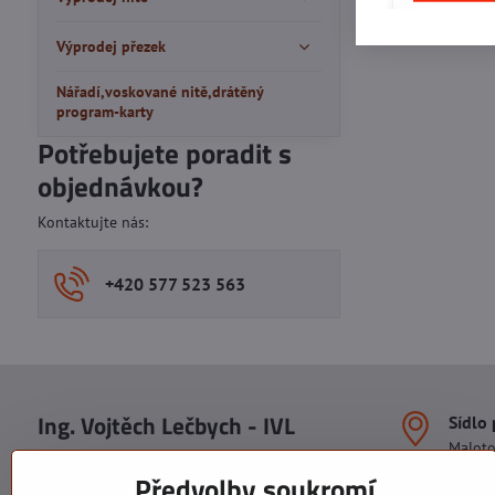
Výprodej přezek
Nářadí,voskované nitě,drátěný
program-karty
Potřebujete poradit s
objednávkou?
Kontaktujte nás:
+420 577 523 563
Ing. Vojtěch Lečbych - IVL
Sídlo
Malot
IČO: 60560908
Areál S
Předvolby soukromí
113. b
DIČ: CZ5602130809