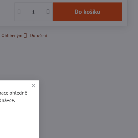
č
Do košíku
k Oblíbeným
Doručení
rmace ohledně
dnávce.
se
0