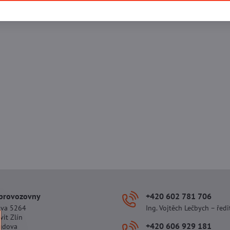
 provozovny
+420 602 781 706
ova 5264
Ing. Vojtěch Lečbych – ředi
vit Zlín
+420 606 929 181
udova