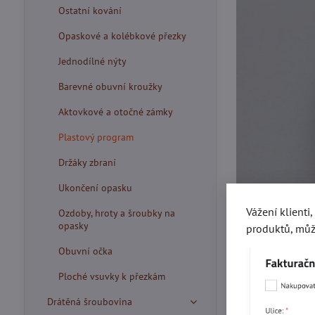
Ostatní kování
Opaskové a kolébkové přezky
Jednodílné nýty
Barevné obuvní kroužky
Aktovkové a otočné zámky
Plastový program
Držáky zbraní
Ukončení opasku
Vážení klienti
Ozdoby, hroty a šroubky na
opasky
produktů, můž
Obuvní očka
Ploché vsuvky k přezkám
Drátěná šroubovina