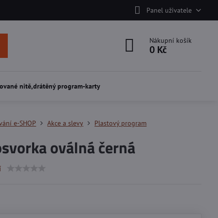
Panel uživatele
Nákupní košík
0 Kč
ované nitě,drátěný program-karty
vání e-SHOP
Akce a slevy
Plastový program
svorka oválná černá
í