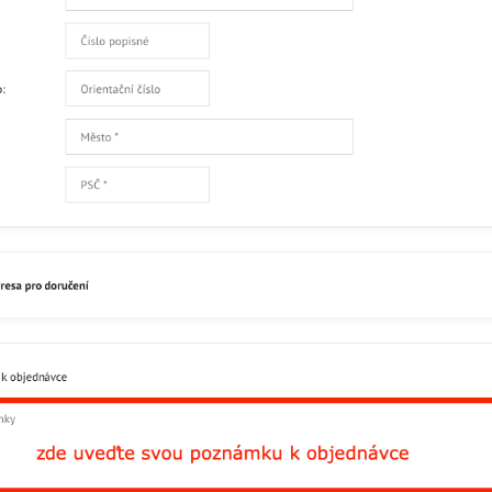
Zatím bez hodnocení. Bu
Přidat recenzi
Facebook
Twitter
Bluesky
Pinterest
Reddit
L