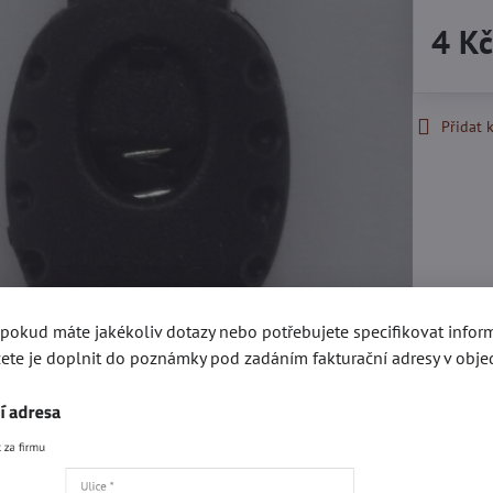
4 K
Přidat 
, pokud máte jakékoliv dotazy nebo potřebujete specifikovat info
ete je doplnit do poznámky pod zadáním fakturační adresy v obje
Recenze
Disku
0