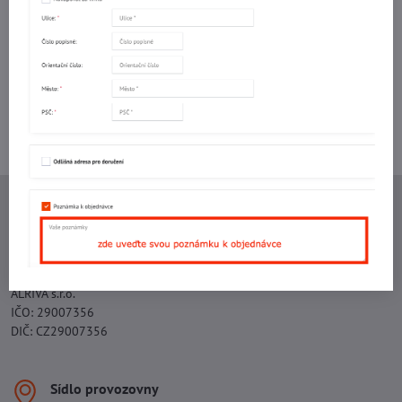
mail
Potřebujete poradit s objednávkou?
Kontaktujte nás:
+420 577 523 563
Ing. Vojtěch Lečbych - IVL
IČO: 60560908
DIČ: CZ5602130809
ALRIVA s.r.o.
IČO: 29007356
DIČ: CZ29007356
Sídlo provozovny