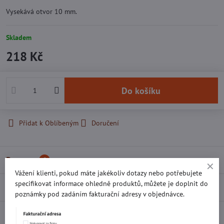
Vysekává otvor 10 mm.
Skladem
218 Kč
Do košíku
Přidat k Oblíbeným
Doručení
Recenze
0
Vážení klienti, pokud máte jakékoliv dotazy nebo potřebujete
specifikovat informace ohledně produktů, můžete je doplnit do
Diskuse
0
poznámky pod zadáním fakturační adresy v objednávce.
Facebook
Twitter
Bluesky
Pinterest
Reddit
LinkedIn
WhatsApp
E-