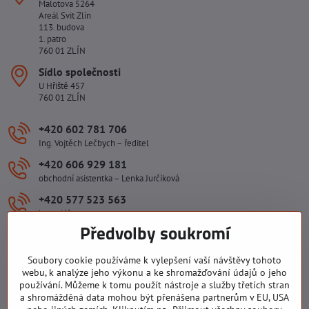
Malotova 5264
Areál Svit Zlín
113. budova
1. patro
760 01 ZLÍN
Sídlo společnosti
U Hřiště 457
760 01 ZLÍN
+420 602 781 706
Ing. Vojtěch Lečbych – ředitel
+420 606 929 181
obchodní asistentka – Lenka Jurčíková
+420 577 523 563
kancelář
Předvolby soukromí
ivlecbych​@seznam​.cz
Soubory cookie používáme k vylepšení vaší návštěvy tohoto
Důležité odkazy
webu, k analýze jeho výkonu a ke shromažďování údajů o jeho
používání. Můžeme k tomu použít nástroje a služby třetích stran
a shromážděná data mohou být přenášena partnerům v EU, USA