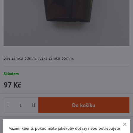
Šíře zámku 30mm, výška zámku 35mm.
Skladem
97 Kč
Do košíku
Přidat k Oblíbeným
Doručení
Vážení klienti, pokud máte jakékoliv dotazy nebo potřebujete