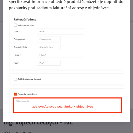
specifikovat informace ohledně produktů, můžete je doplnit do
poznámky pod zadáním fakturační adresy v objednávce.
Recenze
0
Diskuse
0
Facebook
Twitter
Bluesky
Pinterest
Reddit
LinkedIn
WhatsApp
E-
mail
Potřebujete poradit s objednávkou?
Kontaktujte nás:
+420 577 523 563
Ing. Vojtěch Lečbych - IVL