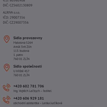
IČO: 60560908
DIČ: CZ5602130809
ALRIVA s.r.o.
IČO: 29007356
DIČ: CZ29007356
Sídlo provozovny
Malotova 5264
Areál Svit Zlín
113. budova
1. patro
760 01 ZLÍN
Sídlo společnosti
U Hřiště 457
760 01 ZLÍN
+420 602 781 706
Ing. Vojtěch Lečbych – ředitel
+420 606 929 181
obchodní asistentka – Lenka Jurčíková