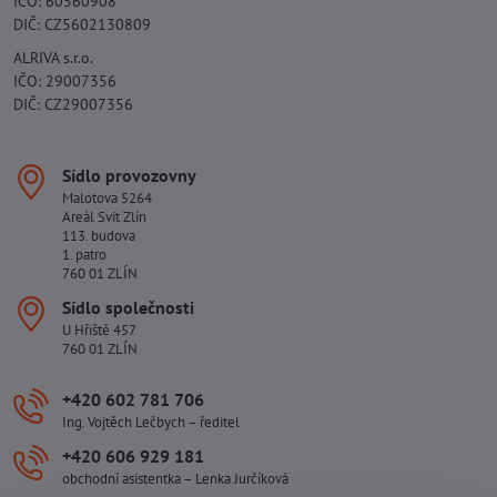
IČO: 60560908
DIČ: CZ5602130809
ALRIVA s.r.o.
IČO: 29007356
DIČ: CZ29007356
Sídlo provozovny
Malotova 5264
Areál Svit Zlín
113. budova
1. patro
760 01 ZLÍN
Sídlo společnosti
U Hřiště 457
760 01 ZLÍN
+420 602 781 706
Ing. Vojtěch Lečbych – ředitel
+420 606 929 181
obchodní asistentka – Lenka Jurčíková