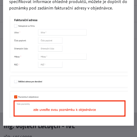
specifikovat informace ohledně produktů, můžete je doplnit do
poznámky pod zadáním fakturační adresy v objednávce.
Recenze
0
Diskuse
0
Facebook
Twitter
Bluesky
Pinterest
Reddit
LinkedIn
WhatsApp
E-
mail
Potřebujete poradit s objednávkou?
Kontaktujte nás:
+420 577 523 563
Ing. Vojtěch Lečbych - IVL