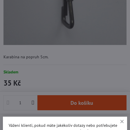
Karabina na popruh 5cm.
Skladem
35 Kč
Do košíku
Přidat k Oblíbeným
Doručení
Vážení klienti, pokud máte jakékoliv dotazy nebo potřebujete