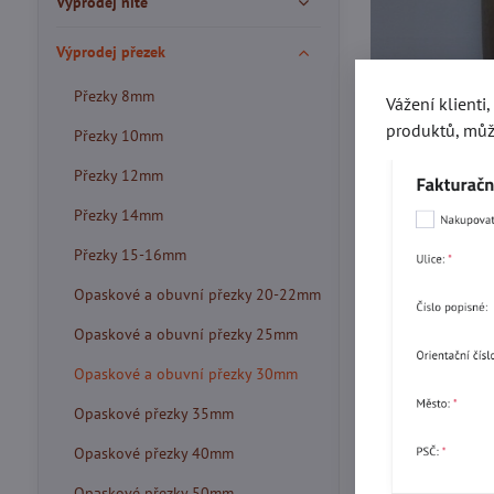
Výprodej nitě
Výprodej přezek
Přezky 8mm
Vážení klienti
produktů, můž
Přezky 10mm
Přezky 12mm
Přezky 14mm
Přezky 15-16mm
Opaskové a obuvní přezky 20-22mm
Opaskové a obuvní přezky 25mm
Opaskové a obuvní přezky 30mm
Opaskové přezky 35mm
Opaskové přezky 40mm
Opaskové přezky 50mm