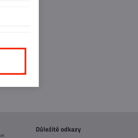
inkedIn
WhatsApp
E-
mail
Důležité odkazy
tel