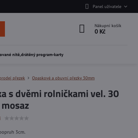
Panel uživatele
Nákupní košík
0 Kč
ované nitě,drátěný program-karty
prodej přezek
Opaskové a obuvní přezky 30mm
a s dvěmi rolničkami vel. 30
á mosaz
í
 popruh 3cm.