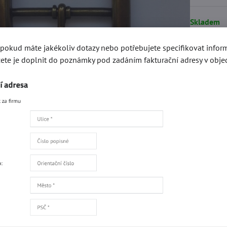
Skladem
, pokud máte jakékoliv dotazy nebo potřebujete specifikovat info
9 K
ete je doplnit do poznámky pod zadáním fakturační adresy v obje
Přidat 
Recenze
Disku
0
Zatím bez hodnocení. Bu
Přidat recenzi