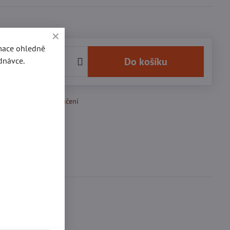
rmace ohledně
č
Do košíku
dnávce.
k Oblíbeným
Doručení
se
0
ďte první!