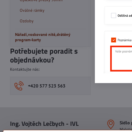
Oválné rámky
Ozdoby
Nářadí,voskované nitě,drátěný
program-karty
Potřebujete poradit s
objednávkou?
Kontaktujte nás:
+420 577 523 563
Ing. Vojtěch Lečbych - IVL
Sídlo
Malot