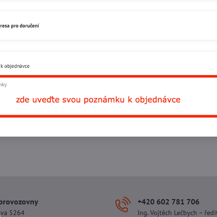
Facebook
Twitter
Bluesky
Pinterest
Reddit
L
 provozovny
+420 602 781 706
ova 5264
Ing. Vojtěch Lečbych – ředi