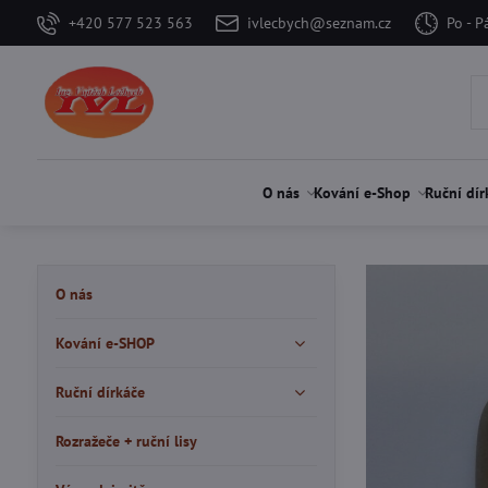
+420 577 523 563
ivlecbych@seznam.cz
Po - P
O nás
Kování e-Shop
Ruční dír
O nás
Kování e-SHOP
Ruční dírkáče
Rozražeče + ruční lisy