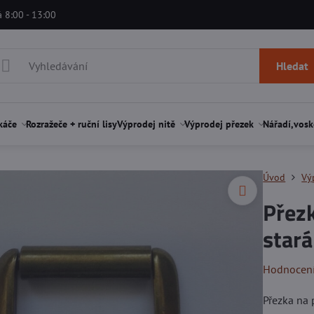
á 8:00 - 13:00
Hledat
káče
Rozražeče + ruční lisy
Výprodej nitě
Výprodej přezek
Nářadí,vosk
Úvod
Vý
Přezk
star
Hodnocen
Přezka na