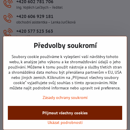
+420 602 781 706
Ing. Vojtěch Lečbych – ředitel
+420 606 929 181
obchodní asistentka – Lenka Jurčíková
+420 577 523 563
kancelář
Předvolby soukromí
ivlecbych​@seznam​.cz
Soubory cookie používáme k vylepšení vaší návštěvy tohoto
Důležité odkazy
webu, k analýze jeho výkonu a ke shromažďování údajů o jeho
používání. Můžeme k tomu použít nástroje a služby třetích stran
a shromážděná data mohou být přenášena partnerům v EU, USA
nebo jiných zemích. Kliknutím na „Přijmout všechny soubory
Všechny texty, obrázky a fotografie jsou majetkem společnosti Ing.
cookie“ vyjadřujete svůj souhlas s tímto zpracováním. Níže
Vojtěch Lečbych - IVL. Kopírovat obsah těchto stránek můžete jen se
můžete najít podrobné informace nebo upravit své preference.
souhlasem majitele společnosti Ing. Vojtěch Lečbych - IVL ©2008-
Zásady ochrany soukromí
2026
©
2026
Copyright
Přijmout všechny cookies
Předvolby soukromí
Zásady ochrany soukromí
Stav objednávky
Ukázat podrobnosti
Vytvořeno systémem:
ByznysWeb.cz