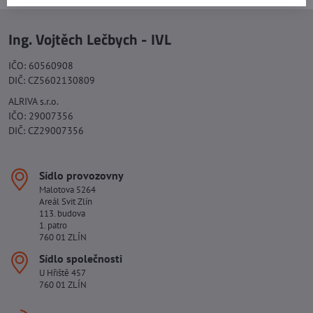
Ing. Vojtěch Lečbych - IVL
IČO: 60560908
DIČ: CZ5602130809
ALRIVA s.r.o.
IČO: 29007356
DIČ: CZ29007356
Sídlo provozovny
Malotova 5264
Areál Svit Zlín
113. budova
1. patro
760 01 ZLÍN
Sídlo společnosti
U Hřiště 457
760 01 ZLÍN