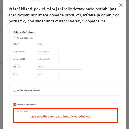
Vážení klienti, pokud máte jakékoliv dotazy nebo potřebujete
specifikovat informace ohledně produktů, můžete je doplnit do
Přidat k Oblíbeným
Doručení
poznámky pod zadáním fakturační adresy v objednávce.
Recenze
0
Diskuse
0
Facebook
Twitter
Bluesky
Pinterest
Reddit
LinkedIn
WhatsApp
E-
mail
Potřebujete poradit s objednávkou?
Kontaktujte nás:
+420 577 523 563