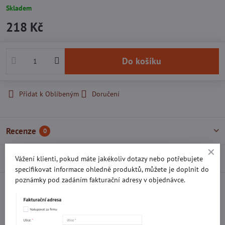
Skladem
218 Kč
Do košíku
Přidat k Oblíbeným
Doručení
Recenze
0
Diskuse
0
Vážení klienti, pokud máte jakékoliv dotazy nebo potřebujete
specifikovat informace ohledně produktů, můžete je doplnit do
poznámky pod zadáním fakturační adresy v objednávce.
Facebook
Twitter
Bluesky
Pinterest
Reddit
LinkedIn
WhatsApp
E-
mail
Potřebujete poradit s objednávkou?