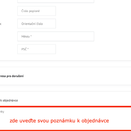
Přidat recenzi
Facebook
Twitter
Bluesky
Pinterest
Reddit
L