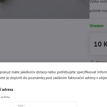
Výška noži
průměr hl
Skladem
10 
Přidat 
, pokud máte jakékoliv dotazy nebo potřebujete specifikovat info
ete je doplnit do poznámky pod zadáním fakturační adresy v obje
Recenze
Disku
0
Zatím bez hodnocení. Bu