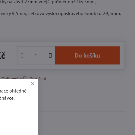
čky na závit 27mm,vnější průměr nožičky 5mm,
avičky 9,5mm, celková výška opaskového šroubku 29,5mm.
Kč
Do košíku
k Oblíbeným
Doručení
rmace ohledně
dnávce.
se
0
ďte první!