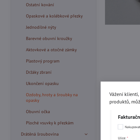
Ostatní kování
Opaskové a kolébkové přezky
Jednodílné nýty
Barevné obuvní kroužky
Aktovkové a otočné zámky
Plastový program
Držáky zbraní
Ukončení opasku
Vážení klienti
Ozdoby, hroty a šroubky na
opasky
produktů, můž
Obuvní očka
Ploché vsuvky k přezkám
Drátěná šroubovina