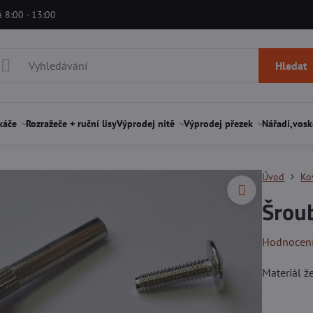
á 8:00 - 13:00
Hledat
káče
Rozražeče + ruční lisy
Výprodej nitě
Výprodej přezek
Nářadí,vosk
Úvod
Ko
Šroub
Hodnocen
Materiál ž