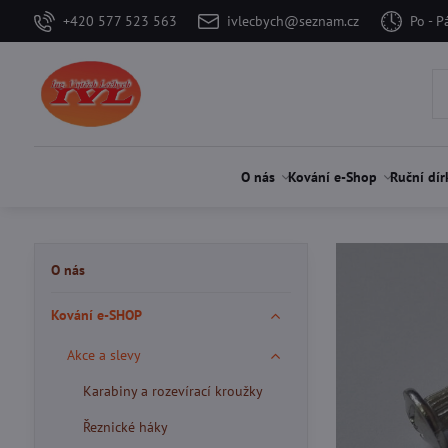
+420 577 523 563
ivlecbych@seznam.cz
Po - P
O nás
Kování e-Shop
Ruční dír
O nás
Kování e-SHOP
Akce a slevy
Karabiny a rozevírací kroužky
Řeznické háky