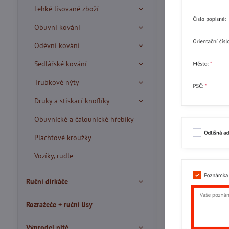
Lehké lisované zboží
Obuvní kování
Oděvní kování
Sedlářské kování
Trubkové nýty
Druky a stiskací knoflíky
Obuvnické a čalounické hřebíky
Plachtové kroužky
Vozíky, rudle
Ruční dírkáče
Rozražeče + ruční lisy
Výprodej nitě