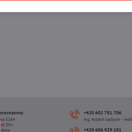
 provozovny
+420 602 781 706
ova 5264
Ing. Vojtěch Lečbych – ředi
vit Zlín
+420 606 929 181
udova