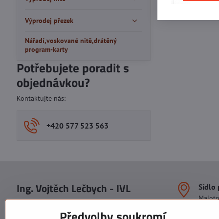
Výprodej přezek
Nářadí,voskované nitě,drátěný
program-karty
Potřebujete poradit s
objednávkou?
Kontaktujte nás:
+420 577 523 563
Ing. Vojtěch Lečbych - IVL
Sídlo
Malot
IČO: 60560908
Areál S
Předvolby soukromí
113. b
DIČ: CZ5602130809