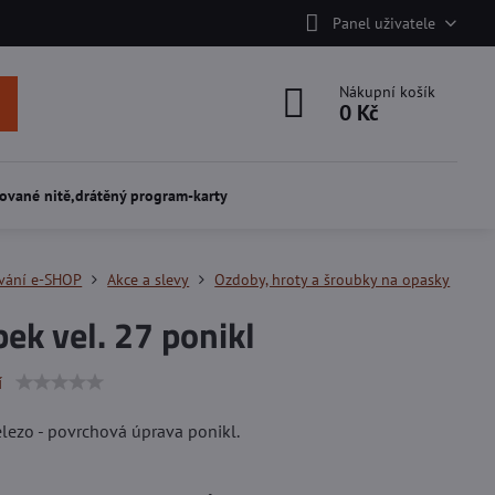
Panel uživatele
Nákupní košík
0 Kč
ované nitě,drátěný program-karty
vání e-SHOP
Akce a slevy
Ozdoby, hroty a šroubky na opasky
ek vel. 27 ponikl
í
elezo - povrchová úprava ponikl.