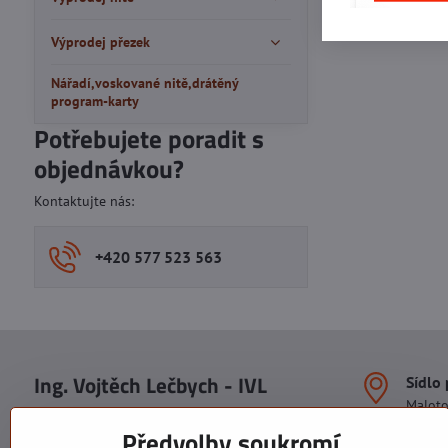
Výprodej přezek
Nářadí,voskované nitě,drátěný
program-karty
Potřebujete poradit s
objednávkou?
Kontaktujte nás:
+420 577 523 563
Ing. Vojtěch Lečbych - IVL
Sídlo
Malot
IČO: 60560908
Areál S
Předvolby soukromí
113. b
DIČ: CZ5602130809