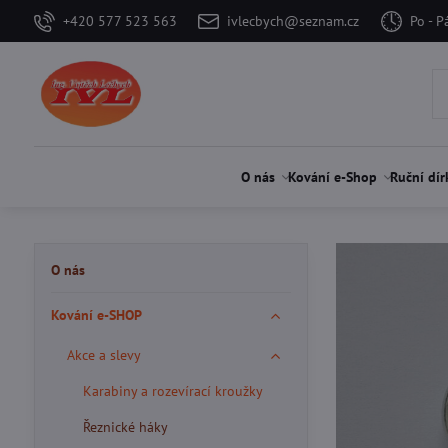
+420 577 523 563
ivlecbych@seznam.cz
Po - P
O nás
Kování e-Shop
Ruční dír
O nás
Kování e-SHOP
Akce a slevy
Karabiny a rozevírací kroužky
Řeznické háky