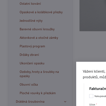
Ostatní kování
Opaskové a kolébkové přezky
Jednodílné nýty
Barevné obuvní kroužky
Aktovkové a otočné zámky
Plastový program
Držáky zbraní
Ukončení opasku
Vážení klienti
Ozdoby, hroty a šroubky na
opasky
produktů, můž
Obuvní očka
Ploché vsuvky k přezkám
Drátěná šroubovina