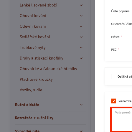
Lehké lisované zboží
Obuvní kování
Oděvní kování
Sedlářské kování
Trubkové nýty
Druky a stiskací knoflíky
Obuvnické a čalounické hřebíky
Plachtové kroužky
Vozíky, rudle
Ruční dírkáče
Rozražeče + ruční lisy
Výprodej nitě