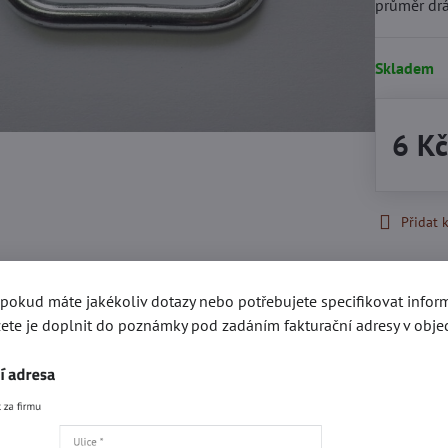
průměr drá
Skladem
6 K
Přidat 
Recenze
Disku
, pokud máte jakékoliv dotazy nebo potřebujete specifikovat info
0
ete je doplnit do poznámky pod zadáním fakturační adresy v obje
Zatím bez hodnocení. Bu
Přidat recenzi