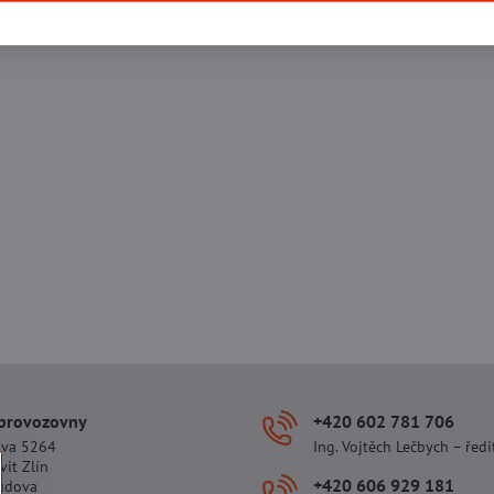
 provozovny
+420 602 781 706
ova 5264
Ing. Vojtěch Lečbych – ředi
vit Zlín
+420 606 929 181
udova