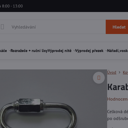
á 8:00 - 13:00
Hledat
káče
Rozražeče + ruční lisy
Výprodej nitě
Výprodej přezek
Nářadí,vosk
Úvod
Ko
Kara
Hodnocen
Celková dé
po odšrub