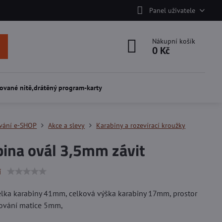
Panel uživatele
Nákupní košík
0 Kč
ované nitě,drátěný program-karty
vání e-SHOP
Akce a slevy
Karabiny a rozevírací kroužky
bina ovál 3,5mm závit
í
lka karabiny 41mm, celková výška karabiny 17mm, prostor
ování matice 5mm,