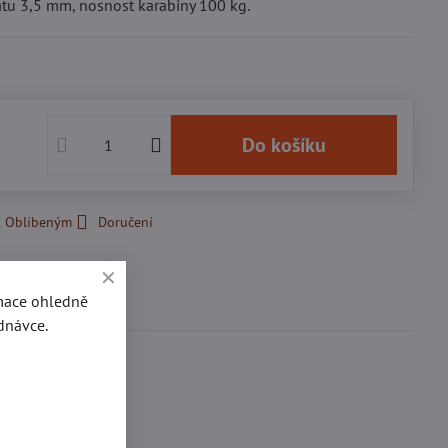
tu 3,5 mm, nosnost karabiny 100 kg.
č
Do košíku
k Oblíbeným
Doručení
se
rmace ohledně
0
dnávce.
ďte první!