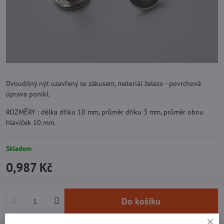
Dvoudílný nýt uzavřený se zákusem, materiál železo - povrchová
úprava ponikl.
ROZMĚRY : délka dříku 10 mm, průměr dříku 3 mm, průměr obou
hlaviček 10 mm.
Skladem
0,987 Kč
Do košíku