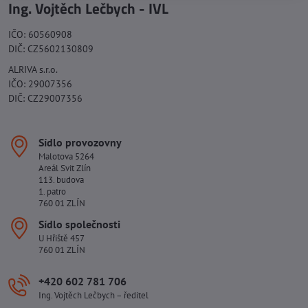
Ing. Vojtěch Lečbych - IVL
IČO: 60560908
DIČ: CZ5602130809
ALRIVA s.r.o.
IČO: 29007356
DIČ: CZ29007356
Sídlo provozovny
Malotova 5264
Areál Svit Zlín
113. budova
1. patro
760 01 ZLÍN
Sídlo společnosti
U Hřiště 457
760 01 ZLÍN
+420 602 781 706
Ing. Vojtěch Lečbych – ředitel