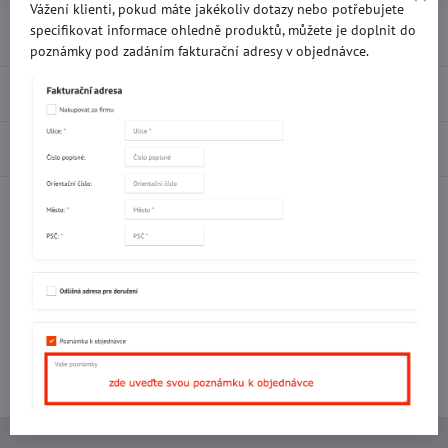
Vážení klienti, pokud máte jakékoliv dotazy nebo potřebujete
Přidat k Oblíbeným
Doručení
specifikovat informace ohledně produktů, můžete je doplnit do
poznámky pod zadáním fakturační adresy v objednávce.
Recenze
0
Diskuse
0
Facebook
Twitter
Bluesky
Pinterest
Reddit
LinkedIn
WhatsApp
E-
mail
Potřebujete poradit s objednávkou?
Kontaktujte nás:
+420 577 523 563