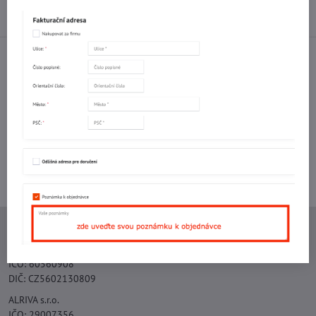
Diskuse
0
Facebook
Twitter
Bluesky
Pinterest
Reddit
LinkedIn
WhatsApp
E-
mail
Potřebujete poradit s objednávkou?
Kontaktujte nás:
+420 577 523 563
Ing. Vojtěch Lečbych - IVL
IČO: 60560908
DIČ: CZ5602130809
ALRIVA s.r.o.
IČO: 29007356