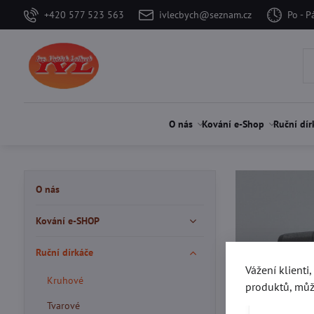
+420 577 523 563
ivlecbych@seznam.cz
Po - P
O nás
Kování e-Shop
Ruční dír
O nás
Kování e-SHOP
Ruční dírkáče
Vážení klienti
Kruhové
produktů, můž
Tvarové