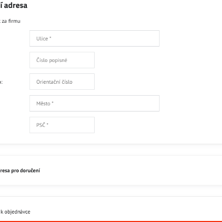
Skladem
218
Přidat 
Recenze
Disku
0
Zatím bez hodnocení. Bu
Přidat recenzi
Facebook
Twitter
Bluesky
Pinterest
Reddit
L