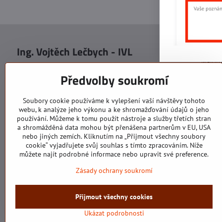
Ing. Vojtěch Lečbych - IVL
Sídlo
Malot
IČO: 60560908
Areál S
Předvolby soukromí
113. b
DIČ: CZ5602130809
1. patr
ALRIVA s.r.o.
760 01
Soubory cookie používáme k vylepšení vaší návštěvy tohoto
IČO: 29007356
webu, k analýze jeho výkonu a ke shromažďování údajů o jeho
Sídlo 
DIČ: CZ29007356
používání. Můžeme k tomu použít nástroje a služby třetích stran
U Hřiš
a shromážděná data mohou být přenášena partnerům v EU, USA
760 01
nebo jiných zemích. Kliknutím na „Přijmout všechny soubory
cookie“ vyjadřujete svůj souhlas s tímto zpracováním. Níže
můžete najít podrobné informace nebo upravit své preference.
Zásady ochrany soukromí
Všechny texty, obrázky a fotografie jsou majetkem společnosti Ing.
Přijmout všechny cookies
©
Ukázat podrobnosti