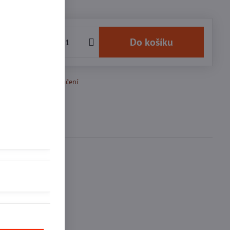
 Kč
Do košíku
k Oblíbeným
Doručení
se
0
ďte první!
inkedIn
WhatsApp
E-