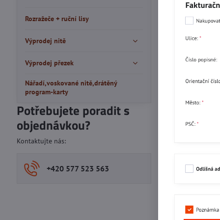
Rozražeče + ruční lisy
Výprodej nitě
Výprodej přezek
Nářadí,voskované nitě,drátěný
program-karty
Potřebujete poradit s
objednávkou?
Kontaktujte nás:
+420 577 523 563