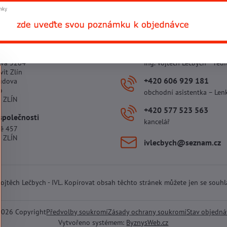
 provozovny
+420 602 781 706
ova 5264
Ing. Vojtěch Lečbych – ředi
vit Zlín
+420 606 929 181
udova
o
obchodní asistentka – Len
 ZLÍN
+420 577 523 563
společnosti
kancelář
tě 457
 ZLÍN
ivlecbych​@seznam​.cz
 Vojtěch Lečbych - IVL. Kopírovat obsah těchto stránek můžete jen se souh
2026
Copyright
Předvolby soukromí
Zásady ochrany soukromí
Stav objedn
Vytvořeno systémem:
ByznysWeb.cz