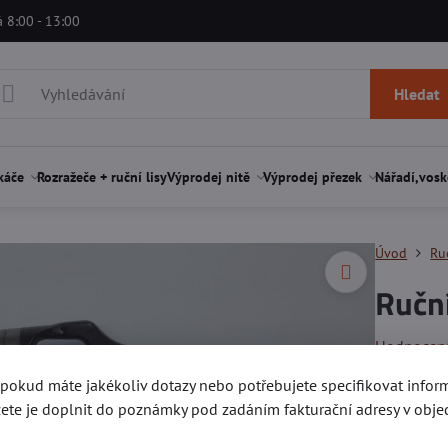
á 8:00 - 13:00
Hledat
káče
Rozražeče + ruční lisy
Výprodej nitě
Výprodej přezek
Nářadí,vosk
Úvod
Ru
Ručn
Hodnocen
, pokud máte jakékoliv dotazy nebo potřebujete specifikovat info
Vysekává 
ete je doplnit do poznámky pod zadáním fakturační adresy v obje