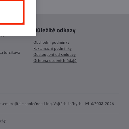
mail
Důležité odkazy
tel
Obchodní podmínky
Reklamační podmínky
ka Jurčíková
Odstoupení od smlouvy
Ochrana osobních údajů
lasem majitele společnosti Ing. Vojtěch Lečbych - IVL ©2008-2026
ávky