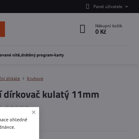
Panel uživatele
Nákupní košík
0 Kč
ované nitě,drátěný program-karty
ční dírkáče
Kruhové
í dírkovač kulatý 11mm
í
rmace ohledně
otvor 11 mm.
dnávce.