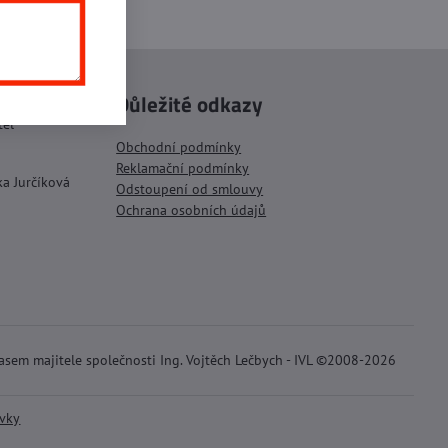
mail
Důležité odkazy
tel
Obchodní podmínky
Reklamační podmínky
ka Jurčíková
Odstoupení od smlouvy
Ochrana osobních údajů
lasem majitele společnosti Ing. Vojtěch Lečbych - IVL ©2008-2026
ávky