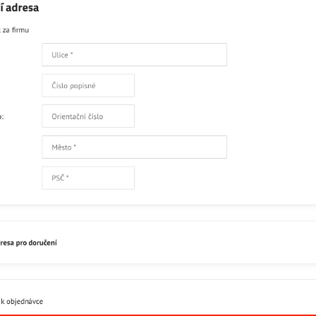
Skladem
311
Přidat 
Recenze
Disku
0
Zatím bez hodnocení. Bu
Přidat recenzi
Facebook
Twitter
Bluesky
Pinterest
Reddit
L