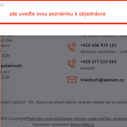
 provozovny
+420 602 781 706
ova 5264
Ing. Vojtěch Lečbych – ředi
vit Zlín
+420 606 929 181
udova
o
obchodní asistentka – Len
 ZLÍN
+420 577 523 563
společnosti
kancelář
tě 457
 ZLÍN
ivlecbych​@seznam​.cz
 Vojtěch Lečbych - IVL. Kopírovat obsah těchto stránek můžete jen se souh
2026
Copyright
Předvolby soukromí
Zásady ochrany soukromí
Stav objedn
Vytvořeno systémem:
ByznysWeb.cz