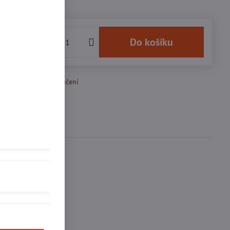
 Kč
Do košíku
k Oblíbeným
Doručení
se
0
ďte první!
inkedIn
WhatsApp
E-