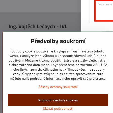
Ing. Vojtěch Lečbych - IVL
Sídlo
Malot
IČO: 60560908
Areál S
Předvolby soukromí
113. b
DIČ: CZ5602130809
1. patr
ALRIVA s.r.o.
760 01
Soubory cookie používáme k vylepšení vaší návštěvy tohoto
IČO: 29007356
webu, k analýze jeho výkonu a ke shromažďování údajů o jeho
Sídlo 
DIČ: CZ29007356
používání. Můžeme k tomu použít nástroje a služby třetích stran
U Hřiš
a shromážděná data mohou být přenášena partnerům v EU, USA
760 01
nebo jiných zemích. Kliknutím na „Přijmout všechny soubory
cookie“ vyjadřujete svůj souhlas s tímto zpracováním. Níže
můžete najít podrobné informace nebo upravit své preference.
Zásady ochrany soukromí
Všechny texty, obrázky a fotografie jsou majetkem společnosti Ing.
Přijmout všechny cookies
©
Ukázat podrobnosti