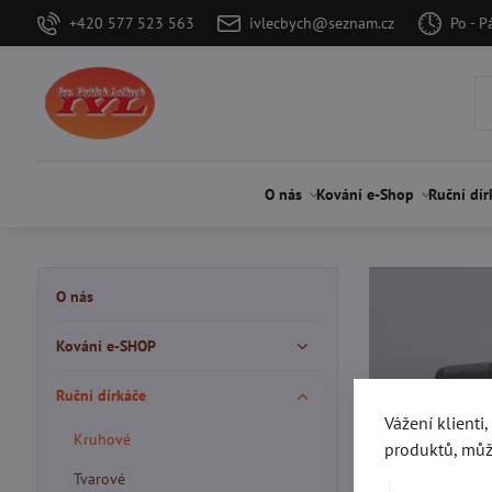
+420 577 523 563
ivlecbych@seznam.cz
Po - P
O nás
Kování e-Shop
Ruční dír
O nás
Kování e-SHOP
Ruční dírkáče
Vážení klienti
Kruhové
produktů, můž
Tvarové