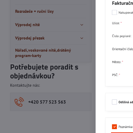
Rozražeče + ruční lisy
Výprodej nitě
Výprodej přezek
Nářadí,voskované nitě,drátěný
program-karty
Potřebujete poradit s
objednávkou?
Kontaktujte nás:
+420 577 523 563