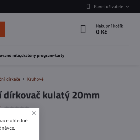
Panel uživatele
Nákupní košík
0 Kč
ované nitě,drátěný program-karty
ční dírkáče
Kruhové
í dírkovač kulatý 20mm
í
rmace ohledně
otvor 20 mm.
dnávce.