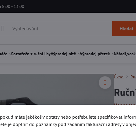
á 8:00 - 13:00
Hledat
káče
Rozražeče + ruční lisy
Výprodej nitě
Výprodej přezek
Nářadí,vosk
Úvod
Ru
Ručn
Hodnocen
, pokud máte jakékoliv dotazy nebo potřebujete specifikovat info
Vysekává 
ete je doplnit do poznámky pod zadáním fakturační adresy v obje