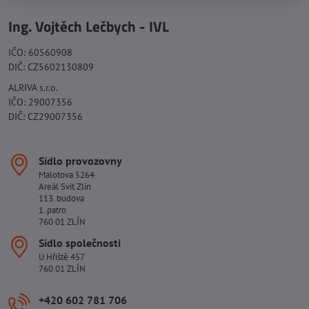
Ing. Vojtěch Lečbych - IVL
IČO: 60560908
DIČ: CZ5602130809
ALRIVA s.r.o.
IČO: 29007356
DIČ: CZ29007356
Sídlo provozovny
Malotova 5264
Areál Svit Zlín
113. budova
1. patro
760 01 ZLÍN
Sídlo společnosti
U Hřiště 457
760 01 ZLÍN
+420 602 781 706