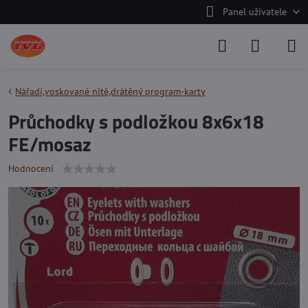
Panel uživatele
Nářadí,voskované nitě,drátěný program-karty
Průchodky s podložkou 8x6x18
FE/mosaz
Hodnocení