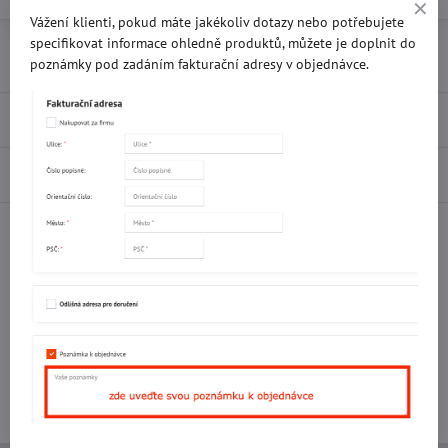
Vážení klienti, pokud máte jakékoliv dotazy nebo potřebujete
specifikovat informace ohledně produktů, můžete je doplnit do
Přidat k Oblíbeným
Doručení
poznámky pod zadáním fakturační adresy v objednávce.
Recenze
0
Diskuse
0
Facebook
Twitter
Bluesky
Pinterest
Reddit
LinkedIn
WhatsApp
E-
mail
Potřebujete poradit s objednávkou?
Kontaktujte nás:
+420 577 523 563