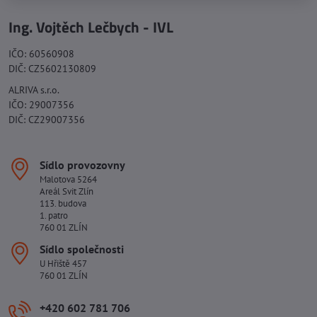
Ing. Vojtěch Lečbych - IVL
IČO: 60560908
DIČ: CZ5602130809
ALRIVA s.r.o.
IČO: 29007356
DIČ: CZ29007356
Sídlo provozovny
Malotova 5264
Areál Svit Zlín
113. budova
1. patro
760 01 ZLÍN
Sídlo společnosti
U Hřiště 457
760 01 ZLÍN
+420 602 781 706