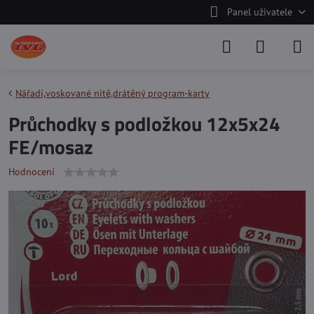
Panel uživatele
Nářadí,voskované nitě,drátěný program-karty
Průchodky s podložkou 12x5x24
FE/mosaz
Hodnocení