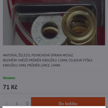
MATERIÁL ŽELEZO, POVRCHOVÁ ÚPRAVA MOSAZ.
ROZMĚRY-VNĚJŠÍ PRŮMĚR KROUŽKU 12MM, CELKOVÁ VÝŠKA
KROUŽKU 5MM, PRŮMĚR LÍMCE 24MM.
Skladem
71 Kč
Do košíku