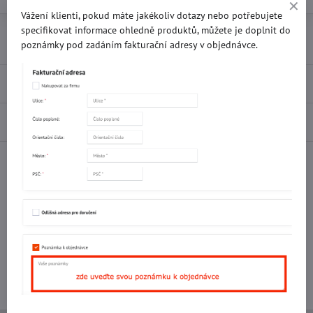
Vážení klienti, pokud máte jakékoliv dotazy nebo potřebujete
specifikovat informace ohledně produktů, můžete je doplnit do
Přidat k Oblíbeným
Doručení
poznámky pod zadáním fakturační adresy v objednávce.
Recenze
0
Diskuse
0
Facebook
Twitter
Bluesky
Pinterest
Reddit
LinkedIn
WhatsApp
E-
mail
Potřebujete poradit s objednávkou?
Kontaktujte nás:
+420 577 523 563