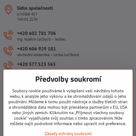
Sídlo společnosti
U Hřiště 457
760 01 ZLÍN
+420 602 781 706
Ing. Vojtěch Lečbych – ředitel
+420 606 929 181
obchodní asistentka – Lenka Jurčíková
+420 577 523 563
kancelář
Předvolby soukromí
ivlecbych​@seznam​.cz
Soubory cookie používáme k vylepšení vaší návštěvy tohoto
webu, k analýze jeho výkonu a ke shromažďování údajů o jeho
Důležité odkazy
používání. Můžeme k tomu použít nástroje a služby třetích stran
a shromážděná data mohou být přenášena partnerům v EU, USA
nebo jiných zemích. Kliknutím na „Přijmout všechny soubory
Všechny texty, obrázky a fotografie jsou majetkem společnosti Ing.
cookie“ vyjadřujete svůj souhlas s tímto zpracováním. Níže
Vojtěch Lečbych - IVL. Kopírovat obsah těchto stránek můžete jen se
můžete najít podrobné informace nebo upravit své preference.
souhlasem majitele společnosti Ing. Vojtěch Lečbych - IVL ©2008-
Zásady ochrany soukromí
2026