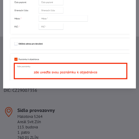
Kontaktujte nás:
+420 577 523 563
Ing. Vojtěch Lečbych - IVL
IČO: 60560908
DIČ: CZ5602130809
ALRIVA s.r.o.
IČO: 29007356
DIČ: CZ29007356
Sídlo provozovny
Malotova 5264
Areál Svit Zlín
113. budova
1. patro
760 01 ZLÍN