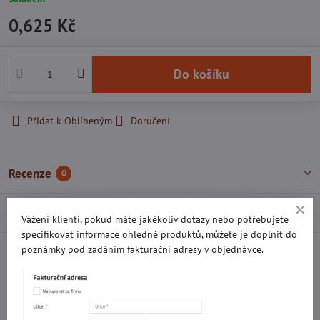
0,625 Kč
Do košíku
Přidat k Oblíbeným
Doručení
Recenze
0
Diskuse
0
Vážení klienti, pokud máte jakékoliv dotazy nebo potřebujete
specifikovat informace ohledně produktů, můžete je doplnit do
poznámky pod zadáním fakturační adresy v objednávce.
Facebook
Twitter
Bluesky
Pinterest
Reddit
LinkedIn
WhatsApp
E-
mail
Potřebujete poradit s objednávkou?