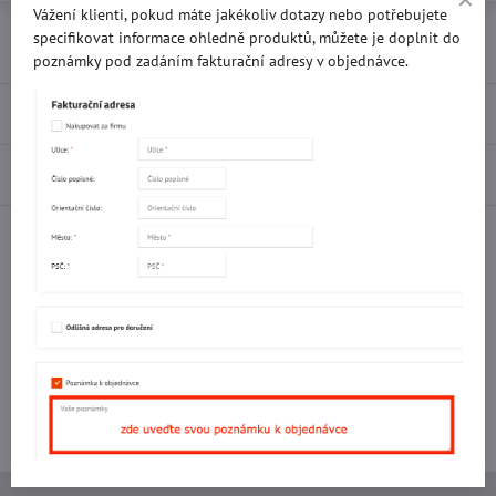
Vážení klienti, pokud máte jakékoliv dotazy nebo potřebujete
Přidat k Oblíbeným
Doručení
specifikovat informace ohledně produktů, můžete je doplnit do
poznámky pod zadáním fakturační adresy v objednávce.
Recenze
0
Diskuse
0
Facebook
Twitter
Bluesky
Pinterest
Reddit
LinkedIn
WhatsApp
E-
mail
Potřebujete poradit s objednávkou?
Kontaktujte nás:
+420 577 523 563