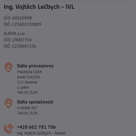
Ing. Vojtěch Lečbych - IVL
IČO: 60560908
DIČ: CZ5602130809
ALRIVA s.r.o.
IČO: 29007356
DIČ: CZ29007356
Sídlo provozovny
Malotova 5264
Areál Svit Zlín
113. budova
1. patro
760 01 ZLÍN
Sídlo společnosti
U Hřiště 457
760 01 ZLÍN
+420 602 781 706
Ing. Vojtěch Lečbych – ředitel