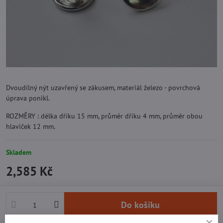
Dvoudílný nýt uzavřený se zákusem, materiál železo - povrchová
úprava ponikl.
ROZMĚRY : délka dříku 15 mm, průměr dříku 4 mm, průměr obou
hlaviček 12 mm.
Skladem
2,585 Kč
Do košíku