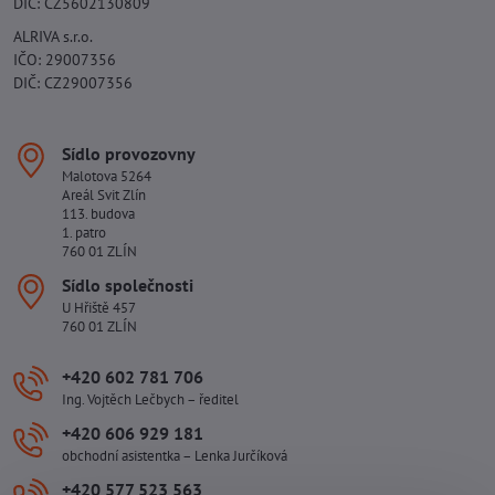
DIČ: CZ5602130809
ALRIVA s.r.o.
IČO: 29007356
DIČ: CZ29007356
Sídlo provozovny
Malotova 5264
Areál Svit Zlín
113. budova
1. patro
760 01 ZLÍN
Sídlo společnosti
U Hřiště 457
760 01 ZLÍN
+420 602 781 706
Ing. Vojtěch Lečbych – ředitel
+420 606 929 181
obchodní asistentka – Lenka Jurčíková
+420 577 523 563