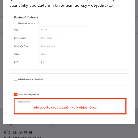
poznámky pod zadáním fakturační adresy v objednávce.
Recenze
0
Diskuse
0
Facebook
Twitter
Bluesky
Pinterest
Reddit
LinkedIn
WhatsApp
E-
mail
Potřebujete poradit s objednávkou?
Kontaktujte nás:
+420 577 523 563
Ing. Vojtěch Lečbych - IVL
IČO: 60560908