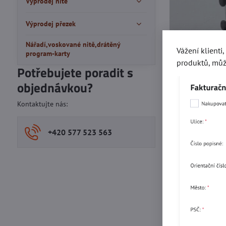
Výprodej nitě
Výprodej přezek
Nářadí,voskované nitě,drátěný
Vážení klienti
program-karty
produktů, můž
Potřebujete poradit s
objednávkou?
Kontaktujte nás:
+420 577 523 563