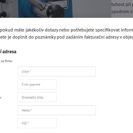
tuhost při 
spodním č
Rozměry:
, pokud máte jakékoliv dotazy nebo potřebujete specifikovat info
Lisovací s
ete je doplnit do poznámky pod zadáním fakturační adresy v obje
Pracovní 
Pracovní 
Hmotnost
Skladem
366