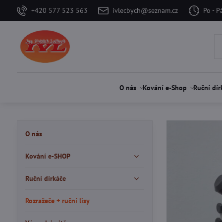
+420 577 523 563
ivlecbych@seznam.cz
Po - P
O nás
Kování e-Shop
Ruční dír
O nás
Kování e-SHOP
Ruční dírkáče
Rozražeče + ruční lisy