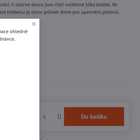
práci. V otočné desce jsou čtyři volitelné šířky drážek. Ve
ele hřebenu je otvor průměr 8mm pro upevnění pistonů.
rmace ohledně
íla 1000kg
dnávce.
výška 140mm
hloubka 98mm
 15kg
3 Kč
Do košíku