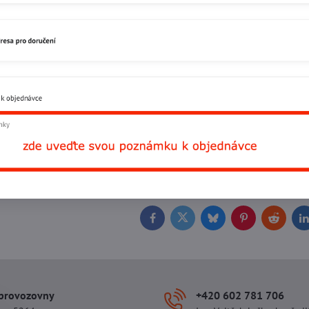
Přidat 
Recenze
Disku
0
Zatím bez hodnocení. Bu
Přidat recenzi
Facebook
Twitter
Bluesky
Pinterest
Reddit
L
 provozovny
+420 602 781 706