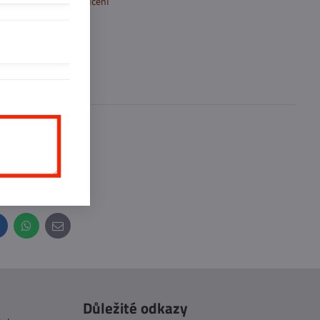
k Oblíbeným
Doručení
se
0
ďte první!
inkedIn
WhatsApp
E-
mail
Důležité odkazy