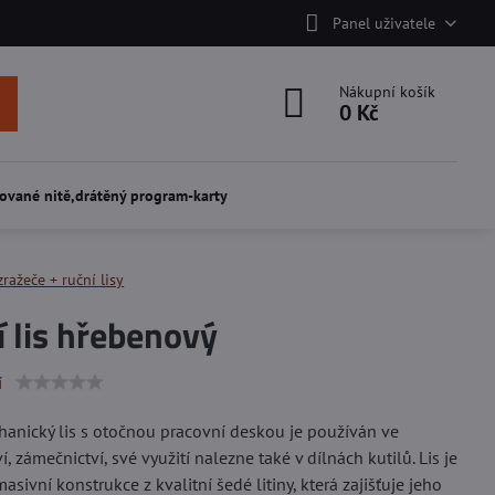
Panel uživatele
Nákupní košík
0 Kč
ované nitě,drátěný program-karty
ražeče + ruční lisy
 lis hřebenový
í
anický lis s otočnou pracovní deskou je používán ve
ví, zámečnictví, své využití nalezne také v dílnách kutilů. Lis je
masivní konstrukce z kvalitní šedé litiny, která zajišťuje jeho