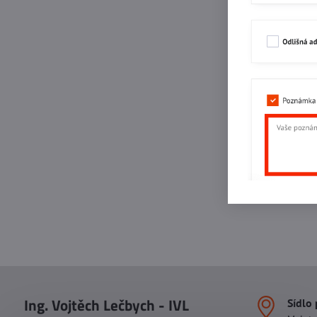
Ing. Vojtěch Lečbych - IVL
Sídlo