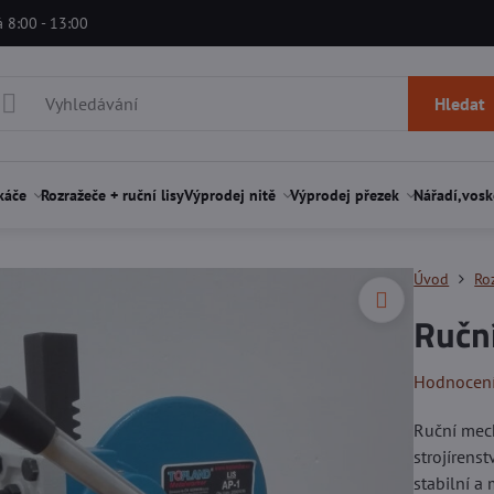
á 8:00 - 13:00
Hledat
káče
Rozražeče + ruční lisy
Výprodej nitě
Výprodej přezek
Nářadí,vosk
Úvod
Roz
Ruční
Hodnocen
Ruční mech
strojírenst
stabilní a 