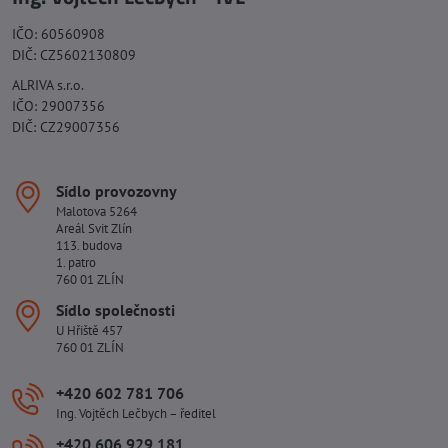
IČO: 60560908
DIČ: CZ5602130809
ALRIVA s.r.o.
IČO: 29007356
DIČ: CZ29007356
Sídlo provozovny
Malotova 5264
Areál Svit Zlín
113. budova
1. patro
760 01 ZLÍN
Sídlo společnosti
U Hřiště 457
760 01 ZLÍN
+420 602 781 706
Ing. Vojtěch Lečbych – ředitel
+420 606 929 181