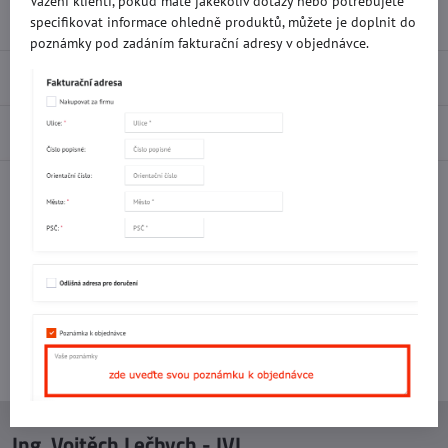
Vážení klienti, pokud máte jakékoliv dotazy nebo potřebujete
Přidat k Oblíbeným
Doručení
specifikovat informace ohledně produktů, můžete je doplnit do
poznámky pod zadáním fakturační adresy v objednávce.
Recenze
0
Diskuse
0
Facebook
Twitter
Bluesky
Pinterest
Reddit
LinkedIn
WhatsApp
E-
mail
Potřebujete poradit s objednávkou?
Kontaktujte nás:
+420 577 523 563
Ing. Vojtěch Lečbych - IVL