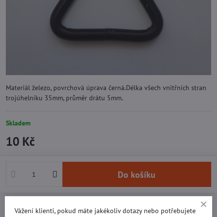
Materiál železo, povrchová úprava černá.Délka všech vnitřních stran
trojúhelníku 35mm, průměr drátu 5mm.
Skladem
10 Kč
Do košíku
Přidat k Oblíbeným
Doručení
Vážení klienti, pokud máte jakékoliv dotazy nebo potřebujete