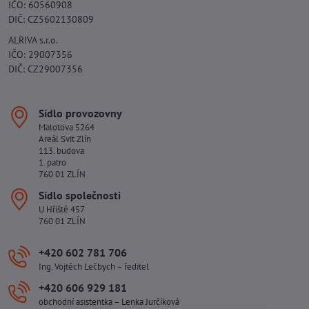
IČO: 60560908
DIČ: CZ5602130809
ALRIVA s.r.o.
IČO: 29007356
DIČ: CZ29007356
Sídlo provozovny
Malotova 5264
Areál Svit Zlín
113. budova
1. patro
760 01 ZLÍN
Sídlo společnosti
U Hřiště 457
760 01 ZLÍN
+420 602 781 706
Ing. Vojtěch Lečbych – ředitel
+420 606 929 181
obchodní asistentka – Lenka Jurčíková