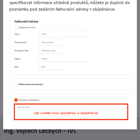
specifikovat informace ohledně produktů, můžete je doplnit do
poznámky pod zadáním fakturační adresy v objednávce.
Recenze
0
Diskuse
0
Facebook
Twitter
Bluesky
Pinterest
Reddit
LinkedIn
WhatsApp
E-
mail
Potřebujete poradit s objednávkou?
Kontaktujte nás:
+420 577 523 563
Ing. Vojtěch Lečbych - IVL