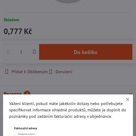
Skladem
0,777 Kč
Do košíku
Přidat k Oblíbeným
Doručení
Recenze
0
Vážení klienti, pokud máte jakékoliv dotazy nebo potřebujete
specifikovat informace ohledně produktů, můžete je doplnit do
Diskuse
0
poznámky pod zadáním fakturační adresy v objednávce.
Facebook
Twitter
Bluesky
Pinterest
Reddit
LinkedIn
WhatsApp
E-