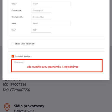
mail
Potřebujete poradit s objednávkou?
Kontaktujte nás:
+420 577 523 563
Ing. Vojtěch Lečbych - IVL
IČO: 60560908
DIČ: CZ5602130809
ALRIVA s.r.o.
IČO: 29007356
DIČ: CZ29007356
Sídlo provozovny
Malotova 5264