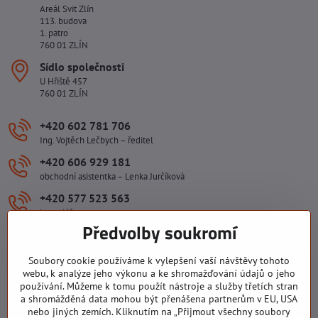
Areál Svit Zlín
113. budova
1. patro
760 01 ZLÍN
Sídlo společnosti
U Hřiště 457
760 01 ZLÍN
+420 602 781 706
Ing. Vojtěch Lečbych – ředitel
+420 606 929 181
obchodní asistentka – Lenka Jurčíková
+420 577 523 563
kancelář
Předvolby soukromí
ivlecbych​@seznam​.cz
Soubory cookie používáme k vylepšení vaší návštěvy tohoto
Důležité odkazy
webu, k analýze jeho výkonu a ke shromažďování údajů o jeho
používání. Můžeme k tomu použít nástroje a služby třetích stran
a shromážděná data mohou být přenášena partnerům v EU, USA
nebo jiných zemích. Kliknutím na „Přijmout všechny soubory