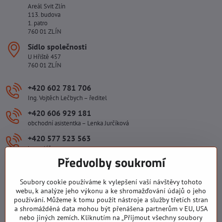
Areál Svit Zlín
113. budova
1. patro
760 01 ZLÍN
Sídlo společnosti
U Hřiště 457
760 01 ZLÍN
+420 602 781 706
Ing. Vojtěch Lečbych – ředitel
+420 606 929 181
obchodní asistentka – Lenka Jurčíková
+420 577 523 563
kancelář
Předvolby soukromí
ivlecbych​@seznam​.cz
Soubory cookie používáme k vylepšení vaší návštěvy tohoto
Důležité odkazy
webu, k analýze jeho výkonu a ke shromažďování údajů o jeho
používání. Můžeme k tomu použít nástroje a služby třetích stran
a shromážděná data mohou být přenášena partnerům v EU, USA
nebo jiných zemích. Kliknutím na „Přijmout všechny soubory