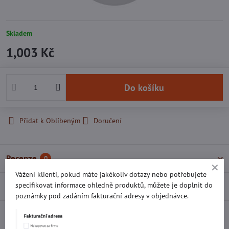
Skladem
1,003 Kč
Do košíku
Přidat k Oblíbeným
Doručení
Recenze
0
Vážení klienti, pokud máte jakékoliv dotazy nebo potřebujete
specifikovat informace ohledně produktů, můžete je doplnit do
Diskuse
0
poznámky pod zadáním fakturační adresy v objednávce.
Facebook
Twitter
Bluesky
Pinterest
Reddit
LinkedIn
WhatsApp
E-