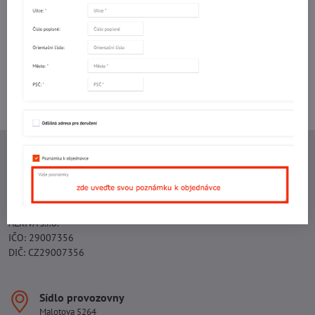
mail
Potřebujete poradit s objednávkou?
Kontaktujte nás:
+420 577 523 563
Ing. Vojtěch Lečbych - IVL
IČO: 60560908
DIČ: CZ5602130809
ALRIVA s.r.o.
IČO: 29007356
DIČ: CZ29007356
Sídlo provozovny
Malotova 5264